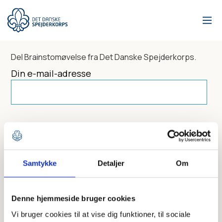
Gå
til
hovedindhold
Del
Brainstomøvelse
fra Det Danske Spejderkorps.
Din e-mail-adresse
Dit navn
Samtykke
Detaljer
Om
Send til
Denne hjemmeside bruger cookies
Vi bruger cookies til at vise dig funktioner, til sociale
Skriv modtagerens mailadresse