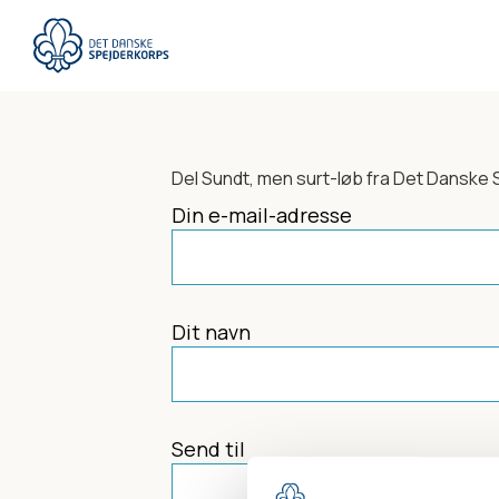
Gå
til
hovedindhold
Del
Sundt, men surt-løb
fra Det Danske 
Din e-mail-adresse
Dit navn
Send til