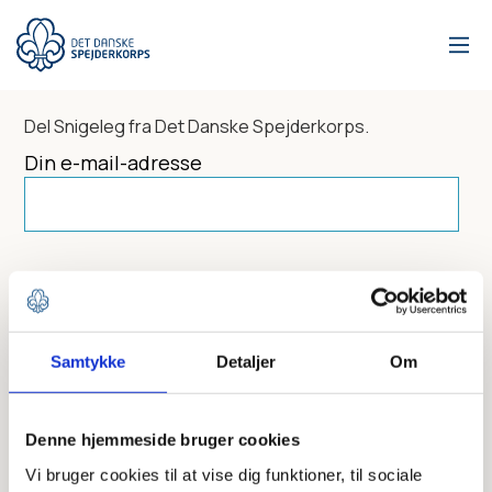
Gå
til
hovedindhold
Del
Snigeleg
fra Det Danske Spejderkorps.
Din e-mail-adresse
Dit navn
Samtykke
Detaljer
Om
Send til
Denne hjemmeside bruger cookies
Vi bruger cookies til at vise dig funktioner, til sociale
Skriv modtagerens mailadresse