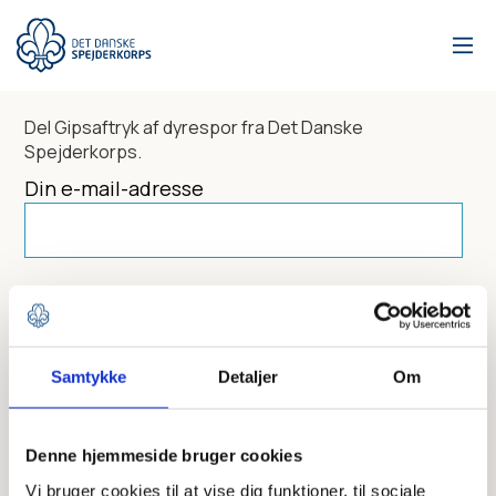
Gå
til
hovedindhold
Del
Gipsaftryk af dyrespor
fra Det Danske
Spejderkorps.
Din e-mail-adresse
Dit navn
Samtykke
Detaljer
Om
Send til
Denne hjemmeside bruger cookies
Vi bruger cookies til at vise dig funktioner, til sociale