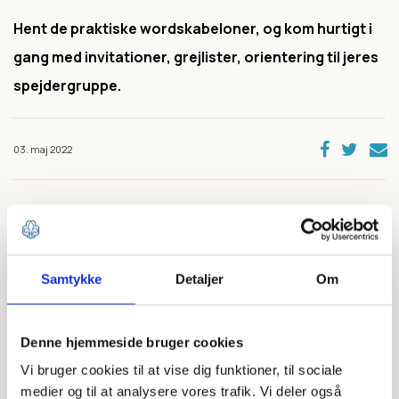
Hent de praktiske wordskabeloner, og kom hurtigt i
gang med invitationer, grejlister, orientering til jeres
spejdergruppe.
03. maj 2022
Du kan også hente vores mest populære foldere, så I kan
byde velkommen til nye spejdere og ledere.
Samtykke
Detaljer
Om
ALLE WORD-SKABELONER
Denne hjemmeside bruger cookies
Vi bruger cookies til at vise dig funktioner, til sociale
medier og til at analysere vores trafik. Vi deler også