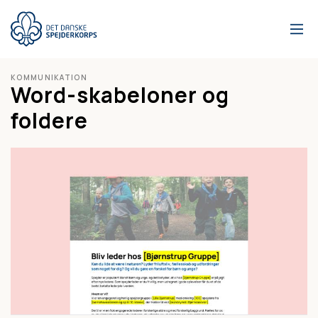
Gå
til
hovedindhold
KOMMUNIKATION
Word-skabeloner og
foldere