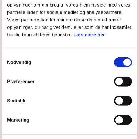
Zip-filen indeholder:
oplysninger om din brug af vores hjemmeside med vores
partnere inden for sociale medier og analysepartnere.
Word-skabelon (høj)
Vores partnere kan kombinere disse data med andre
1x velkomst-folder
oplysninger, du har givet dem, eller som de har indsamlet
fra din brug af deres tjenester.
Læs mere her
1x bliv leder-skabelon
1x verdens sjoveste leder-folder
1x skal du med-folder
Samtykkevalg
Nødvendig
Præferencer
Skal du have en bestemt folder - find den herunder:
Statistik
'BLIV LEDER'-FOLDER
Marketing