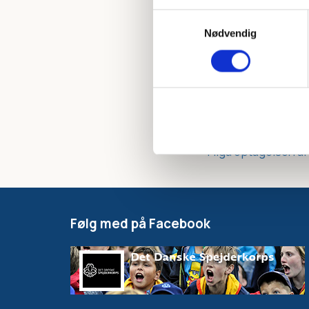
voksenstøtte. På m
Samtykkevalg
de yngre grenes. P
Nødvendig
være med til at fas
udgangspunkt i erfa
ungdomsforskningen
Tilgå optagelsen a
Følg med på Facebook