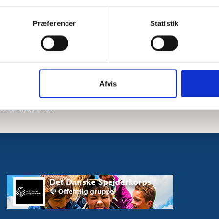
ange måder både adskiller og ligner Klanens behov
å dette webinar gennemgår vi, hvordan gruppen kan
Præferencer
Statistik
tholde og motivere en stærk og aktiv Klan med
ringer fra grupper på tværs af Danmark og fra
 og forskningen indenfor ABC for mental Sundhed.
Afvis
f webinaret her