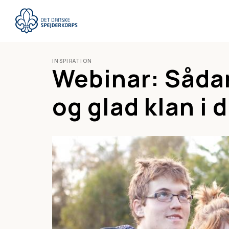
Gå
til
hovedindhold
INSPIRATION
Webinar: Sådan
og glad klan i 