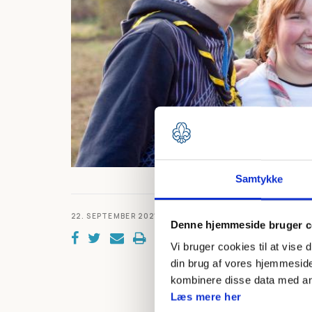
Samtykke
22. SEPTEMBER 2021
Webinaret blev 
Denne hjemmeside bruger c
Martin Lennard
Vi bruger cookies til at vise 
din brug af vores hjemmeside
Spejdere i alderen 
kombinere disse data med andr
og motivere i grupp
Læs mere her