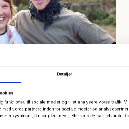
Detaljer
Foto
Mads H. Danquah
afholdt. d. 21/9 2021 med projektleder
ookies
 Eriksen
dig funktioner, til sociale medier og til at analysere vores trafik.
 med vores partnere inden for sociale medier og analysepartner
16-25 (klan) kan være en svær størrelse at fastholde
e oplysninger, du har givet dem, eller som de har indsamlet fra 
en. De ønsker frihed og har brug for motiverende