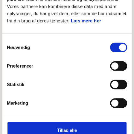
Vores partnere kan kombinere disse data med andre
oplysninger, du har givet dem, eller som de har indsamlet
Acceptér venligst marketing-cookies for at
fra din brug af deres tjenester.
Læs mere her
se filmen
Samtykkevalg
Nødvendig
Præferencer
Statistik
Konkrete opgaver - tydelige sammenhænge
Tanken er, at spejderne fremover kan blive involveret i de
Marketing
praktiske dele af arbejdet, når anlægget er etableret:
vedligehold, flytning af muslinger, arbejde med tang og
brug af området i spejderaktiviteter. Opgaver, der er
Tillad alle