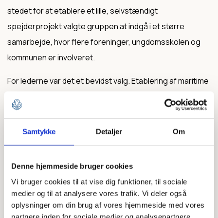
stedet for at etablere et lille, selvstændigt
spejderprojekt valgte gruppen at indgå i et større
samarbejde, hvor flere foreninger, ungdomsskolen og
kommunen er involveret.
For lederne var det et bevidst valg. Etablering af maritime
anlæg kræver omfattende tilladelser og administration -
opgaver, der er svære at løfte i en frivillig spejdergruppe
og ikke giver mening at placere hos spejderne.
Samtykke
Detaljer
Om
“
Når det bliver meget administrativt, mister de unge
hurtigt interessen. Det, der engagerer dem, er de
Denne hjemmeside bruger cookies
konkrete opgaver, hvor de kan se, hvad de gør
,” siger
Vi bruger cookies til at vise dig funktioner, til sociale
medier og til at analysere vores trafik. Vi deler også
Simon.
oplysninger om din brug af vores hjemmeside med vores
partnere inden for sociale medier og analysepartnere.