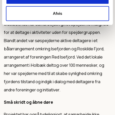
håndgribelige og lette at forstå og som kan indgå
naturligt i spejdermøder og fællesskaber.
Afvis
Sideløbende har samarbejdet givet spejderne mulighed
for at deltage i aktiviteter uden for spejdergruppen.
Blandt andet var søspejderne aktive deltagere i et
bålarrangement omkring Isefjorden og Roskilde Fjord,
arrangeret af foreningen Red Isefjord. Ved det lokale
arrangement i Holbæk deltog over 100 mennesker, og
her var spejderne med til at skabe synlighed omkring
fjordens tilstand og indgik i dialog med deltagere fra
andre foreninger og initiativer.
Små skridt og åbne døre
Projektet har også tydeliggjort, at samarbejde ikke