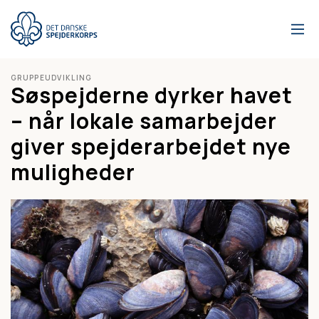
Gå
til
hovedindhold
GRUPPEUDVIKLING
Søspejderne dyrker havet
– når lokale samarbejder
giver spejderarbejdet nye
muligheder