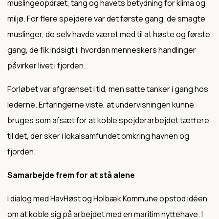
muslingeopdræt, tang og havets betydning for klima og
miljø. For flere spejdere var det første gang, de smagte
muslinger, de selv havde været med til at høste og første
gang, de fik indsigt i, hvordan menneskers handlinger
påvirker livet i fjorden.
Forløbet var afgrænset i tid, men satte tanker i gang hos
lederne. Erfaringerne viste, at undervisningen kunne
bruges som afsæt for at koble spejderarbejdet tættere
til det, der sker i lokalsamfundet omkring havnen og
fjorden.
Samarbejde frem for at stå alene
I dialog med HavHøst og Holbæk Kommune opstod idéen
om at koble sig på arbejdet med en maritim nyttehave. I