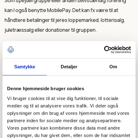
Som spejdergruppe eller anden selvstændig forening
kan I også benytte MobilePay. Det kan fx være til at
håndtere betalinger til jeres loppemarked, lotterisalg,
juletræssalg eller donationer til gruppen.
Som gruppe kan I benytte tjenesten MobilePay MyShop.
Det koster 999 kr. at oprette MyShop, 49 kr. i
abonnement om måneden og fra 0,30-0,75 øre i
Samtykke
Detaljer
Om
transaktionsgebyr afhængig af mængden af
transaktioner.
Denne hjemmeside bruger cookies
Det har tidligere været muligt at blive fritaget for gebyrer,
Vi bruger cookies til at vise dig funktioner, til sociale
men denne ordning er ophørt pr. 15. oktober 2019.
medier og til at analysere vores trafik. Vi deler også
oplysninger om din brug af vores hjemmeside med vores
Grupper, der allerede har fået fritagelse, vil have det til
partnere inden for sociale medier og analysepartnere.
udgangen af 2020.
Vores partnere kan kombinere disse data med andre
oplysninger, du har givet dem, eller som de har indsamlet