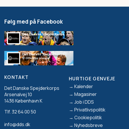
Følg med på Facebook
KONTAKT
HURTIGE GENVEJE
Footer
Kalender
Det Danske Spejderkorps
Magasiner
Arsenalvej 10
1436 København K
Job i DDS
Privatlivspolitik
Tlf. 32 64 00 50
Cookiepolitik
info@dds.dk
Nyhedsbreve