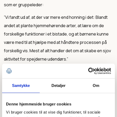
som er gruppeleder:
”Vi fandt ud af, at der var mere end honning i det: Blandt
andet at plante hjemmehørende arter, at lære om de
forskellige funktioner i et bistade, og at børnene kunne
være med til at hjælpe med at håndtere processen på
forskellig vis. Mest af alt handler det om at skabe en sjov
aktivitet for spejderne udendørs.”
Stine og André kunne begge mærke, at der var noget
ved de bier og det der fulgte med, som vakte deres
Samtykke
Detaljer
Om
nysgerrighed:
”Vi startede med bier, fordi vi synes, det var sjovest.”
Denne hjemmeside bruger cookies
Vi bruger cookies til at vise dig funktioner, til sociale
Sammen fandt de to ledere ud af, at det muligt at søge