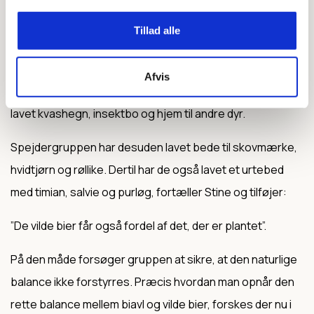
Levende spejdergrund i fuldt flor
Siden etableringen af bi-gården, har Oksbøl Gruppe
Tillad alle
tænkt endnu mere biodiversitet ind i den store
spejdergrund nord for Esbjerg, og gruppen har blandt
Afvis
andet plantet flere arter af planter og frugttræer samt
lavet kvashegn, insektbo og hjem til andre dyr.
Spejdergruppen har desuden lavet bede til skovmærke,
hvidtjørn og røllike. Dertil har de også lavet et urtebed
med timian, salvie og purløg, fortæller Stine og tilføjer:
”De vilde bier får også fordel af det, der er plantet”.
På den måde forsøger gruppen at sikre, at den naturlige
balance ikke forstyrres. Præcis hvordan man opnår den
rette balance mellem biavl og vilde bier, forskes der nu i