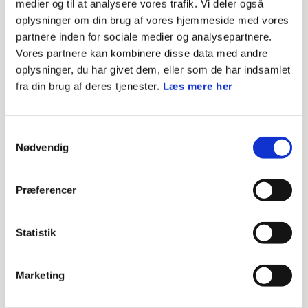
medier og til at analysere vores trafik. Vi deler også
nogle midler fra Friluftsrådet (ca. 40.000 kr.) og tage på
oplysninger om din brug af vores hjemmeside med vores
et kursus gennem Dansk Biavlerforening.
partnere inden for sociale medier og analysepartnere.
Vores partnere kan kombinere disse data med andre
Siden har de lavet et bi-gård på spejdergrunden, og
oplysninger, du har givet dem, eller som de har indsamlet
fra din brug af deres tjenester.
Læs mere her
deres første sæson er netop skudt i gang med deres
første bistade.
Samtykkevalg
Indtil videre er projektet gået godt, og spejderne synes,
Nødvendig
at det er spændende, og gruppen er nu ude ved bierne
hver uge, fortæller Stine:
Præferencer
”Spejderne spørger om alt muligt – fra hvor mange bier
Statistik
der er, til hvordan dronningen ser ud. De går også meget
op i larvernes udvikling.”
Marketing