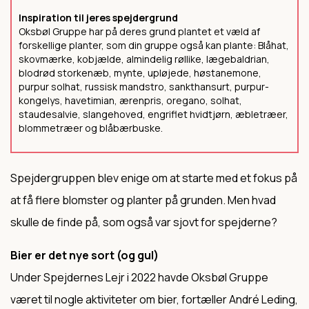
Inspiration til jeres spejdergrund
Oksbøl Gruppe har på deres grund plantet et væld af
forskellige planter, som din gruppe også kan plante:
Blåhat,
skovmærke, kobjælde, almindelig røllike, lægebaldrian,
blodrød storkenæb, mynte, upløjede, høstanemone,
purpur solhat, russisk mandstro, sankthansurt, purpur-
kongelys, havetimian, ærenpris, oregano, solhat,
staudesalvie, slangehoved, engriflet hvidtjørn, æbletræer,
blommetræer og blåbærbuske.
Spejdergruppen blev enige om at starte med et fokus på
at få flere blomster og planter på grunden. Men hvad
skulle de finde på, som også var sjovt for spejderne?
Bier er det nye sort (og gul)
Under Spejdernes Lejr i 2022 havde Oksbøl Gruppe
været til nogle aktiviteter om bier, fortæller André Leding,