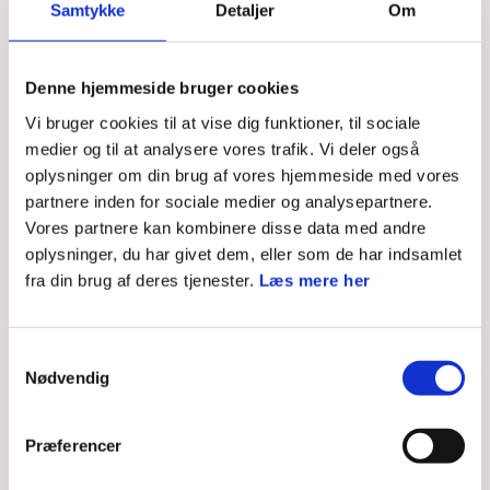
Samtykke
Detaljer
Om
alle forstår. 17-årige Bala er en af deltagerne på posten
og en af de eneste af flygtningene, som taler engelsk.
Denne hjemmeside bruger cookies
“Det er sjovt at prøve nye ting og møde
Vi bruger cookies til at vise dig funktioner, til sociale
spejderverdenen, fordi den er så fremmed for mig,” siger
medier og til at analysere vores trafik. Vi deler også
Bala fra Gambia.
oplysninger om din brug af vores hjemmeside med vores
partnere inden for sociale medier og analysepartnere.
Kursisternes eget projekt
Vores partnere kan kombinere disse data med andre
oplysninger, du har givet dem, eller som de har indsamlet
Kursisternes formål med projektet er at give de unge
fra din brug af deres tjenester.
Læs mere her
flygtninge en sjov dag med fokus på andet end det at
være flygtning. Det skal være en dag med friluftsliv og
Samtykkevalg
gode oplevelser i mødet med unge danske spejdere. Det
Nødvendig
bliver gjort gennem et stjerneløb, hvor de unge
flygtninge deltager på løbet sammen med Plus Peiko-
Præferencer
kursisterne. På en post skal man fx brænde en snor over