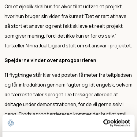
Om et øjeblik skal hun for alvor til at udføre et projekt,
hvor hun bruger sin viden fra kurset ”Det er rart at have
så stort et ansvar og rent faktisk lave et reelt projekt,
som giver mening, fordi det ikke kun er for os selv,”
fortæller Ninna Juul Ligaard stolt om sit ansvar i projektet.
Spejderne vinder over sprogbarrieren
11 flygtninge står klar ved posten få meter fra teltpladsen
og får introduktion gennem fagter og lidt engelsk, selvom
de færreste taler sproget. De forsøger allerede at
deltage under demonstrationen, for de vil gerne selv i
gang. Trods sprogbarriereren kommer der hurtigt smil
og grin over læberne på både kursister og flygtninge.
Fagterne flyver fra person til person og danner et sprog,