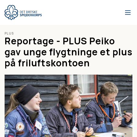
Gå
til
hovedindhold
PLUS
Reportage - PLUS Peiko
gav unge flygtninge et plus
på friluftskontoen