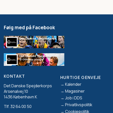
Følg med på Facebook
KONTAKT
HURTIGE GENVEJE
Footer
Kalender
Det Danske Spejderkorps
Magasiner
Arsenalvej 10
1436 København K
Job i DDS
Privatlivspolitik
Tlf. 32 64 00 50
Cookiepolitik