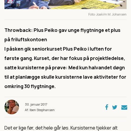
Foto
Joakim M. Johansen
Throwback: Plus Peiko gav unge flygtninge et plus
på friluftskontoen
I påsken gik seniorkurset Plus Peiko i luften for
første gang. Kurset, der har fokus på projektledelse,
satte kursisterne på prøve: Med kun halvandet døgn
til at planlægge skulle kursisterne lave aktiviteter for
omkring 30 flygtninge.
30. januar 2017
Af: Iben Stephansen
Det er lige før, det hele går løs. Kursisterne tjekker alt