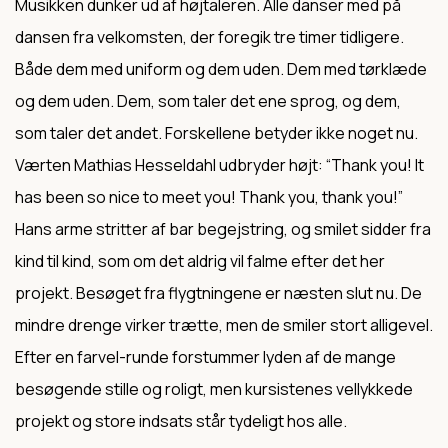
Musikken dunker ud af højtaleren. Alle danser med på
dansen fra velkomsten, der foregik tre timer tidligere.
Både dem med uniform og dem uden. Dem med tørklæde
og dem uden. Dem, som taler det ene sprog, og dem,
som taler det andet. Forskellene betyder ikke noget nu.
Værten Mathias Hesseldahl udbryder højt: “Thank you! It
has been so nice to meet you! Thank you, thank you!”
Hans arme stritter af bar begejstring, og smilet sidder fra
kind til kind, som om det aldrig vil falme efter det her
projekt. Besøget fra flygtningene er næsten slut nu. De
mindre drenge virker trætte, men de smiler stort alligevel.
Efter en farvel-runde forstummer lyden af de mange
besøgende stille og roligt, men kursistenes vellykkede
projekt og store indsats står tydeligt hos alle.