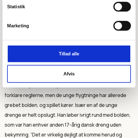
ved hjælp af få materialer. Flygtningene er knivskarpe og
Statistik
får lynhurtigt brændt snoren over som enhver anden
Marketing
erfaren spejder. Det er tydeligt, at de har brugt bålet som
reel overlevelse under deres flugt, og ikke bare som
hyggelig madlavning.
Tillad alle
Bekymringerne bliver glemt
Afvis
På fodboldposten står postmandskabet klar til at
forklare reglerne, men de unge flygtninge har allerede
grebet bolden, og spillet kører. Især en af de unge
drenge er helt opslugt. Han løber ivrigt rund med bolden,
som var han enhver anden 17-årig dansk dreng uden
bekymring. “Det er virkelig dejligt at komme herud og