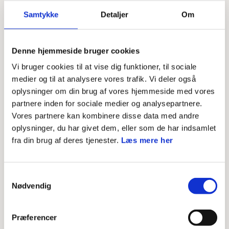
projektgrupper, som arbejder over længere tid, hvor
Samtykke
Detaljer
Om
årsplanlægning kan styrke gruppens arbejde.
Denne hjemmeside bruger cookies
08. marts 2021
Vi bruger cookies til at vise dig funktioner, til sociale
Af: Redaktionen
medier og til at analysere vores trafik. Vi deler også
oplysninger om din brug af vores hjemmeside med vores
Årshjulkurset er opbygget som en proces, der kan
partnere inden for sociale medier og analysepartnere.
Vores partnere kan kombinere disse data med andre
hjælpe de gruppebestyrelser, der har brug for at
oplysninger, du har givet dem, eller som de har indsamlet
opbygge et godt årshjul. Processen tager fat i både
fra din brug af deres tjenester.
Læs mere her
hovedopgaver, delopgaver og hjælper med at give et
fælles overblik.
Samtykkevalg
Nødvendig
Følg linket, og opret en profil for at tilgå kurset - det er
gratis!
Præferencer