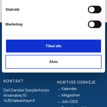
Link til kurset
Statistik
Marketing
Følg med på Facebook
Tillad alle
Afvis
KONTAKT
HURTIGE GENVEJE
Footer
Kalender
Det Danske Spejderkorps
Magasiner
Arsenalvej 10
1436 København K
Job i DDS