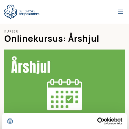
Gå
til
hovedindhold
KURSER
Onlinekursus: Årshjul
Målgruppen for kurset er gruppebestyrelser og