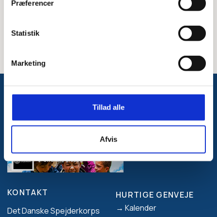
Præferencer
KOMMUNIKATIONSHJÆLP TIL NAT I NATUREN
Statistik
Marketing
Følg med på Facebook
Tillad alle
Afvis
KONTAKT
HURTIGE GENVEJE
Footer
Kalender
Det Danske Spejderkorps