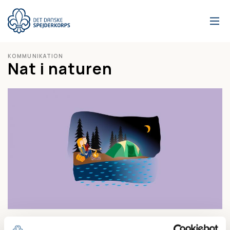
Gå
til
hovedindhold
KOMMUNIKATION
Nat i naturen
Er det snart tid til Nat i Naturen? Her finder du alt, du