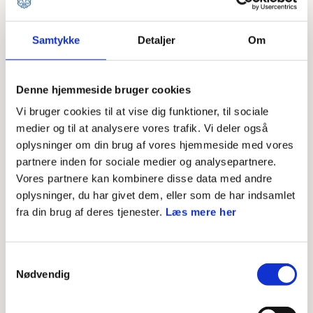
skal bruge til at komme hurtigt i gang med
Samtykke
Detaljer
Om
kommunikationen.
Denne hjemmeside bruger cookies
04. maj 2022
Vi bruger cookies til at vise dig funktioner, til sociale
medier og til at analysere vores trafik. Vi deler også
Hent zip-filen, og kom hurtigt i gang.
oplysninger om din brug af vores hjemmeside med vores
partnere inden for sociale medier og analysepartnere.
Vores partnere kan kombinere disse data med andre
Zip-filen indeholder:
oplysninger, du har givet dem, eller som de har indsamlet
fra din brug af deres tjenester.
Læs mere her
Pressemeddelelse skabelon
Simpel guide til sociale medier
Samtykkevalg
Link og guide til canva-skabelon
Nødvendig
Billeder