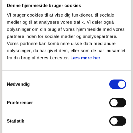
Denne hjemmeside bruger cookies
Dagens program:
Vi bruger cookies til at vise dig funktioner, til sociale
For at sikre et trygt miljø til selve mødet, og for at
medier og til at analysere vores trafik. Vi deler også
oplysninger om din brug af vores hjemmeside med vores
forberede den enkelte minispejder på, hvad han/hun kan
partnere inden for sociale medier og analysepartnere.
forvente på mødet, så anbefales det, at man i
Vores partnere kan kombinere disse data med andre
forbindelse med mødets opstart orienterer spejderne
oplysninger, du har givet dem, eller som de har indsamlet
fra din brug af deres tjenester.
Læs mere her
om dagens program. Når I gør dette, så tænk over at
jeres minispejdere indtager viden på forskellig vis, og det
kan derfor anbefales at tænke over den form, som man
Samtykkevalg
Nødvendig
præsenterer dagens program på. Skriv fx mødet op på
en tavle/whitboard/flipover – opfør det som et lille teater
Præferencer
– eller skriv det på nogle skilte som I deler rundt mellem
spejderne.
Statistik