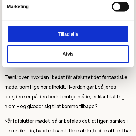
Marketing
LÆS OGSÅ
Spejdermødet
Tillad alle
SÅDAN KAN DU SLUTTE MØDET:
Afvis
Rammen:
Tænk over, hvordan I bedst får afsluttet det fantastiske
møde, som I lige har afholdt. Hvordan gør I, så jeres
spejdere er på den bedst mulige måde, er klar til at tage
hjem – og glæder sig til at komme tilbage?
Når I afslutter mødet, så anbefales det, at I igen samles i
en rundkreds, hvorfra I samlet kan afslutte den aften, I har