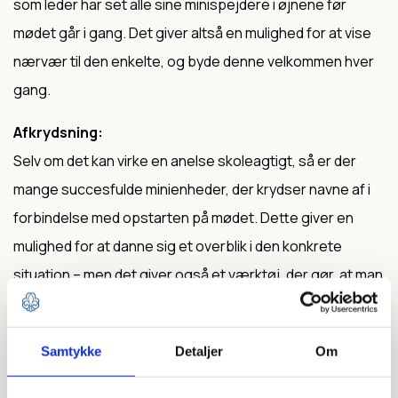
som leder har set alle sine minispejdere i øjnene før
mødet går i gang. Det giver altså en mulighed for at vise
nærvær til den enkelte, og byde denne velkommen hver
gang.
Afkrydsning:
Selv om det kan virke en anelse skoleagtigt, så er der
mange succesfulde minienheder, der krydser navne af i
forbindelse med opstarten på mødet. Dette giver en
mulighed for at danne sig et overblik i den konkrete
situation – men det giver også et værktøj, der gør, at man
kan se på udviklingen, af hvor mange spejdere der
kommer til mødet, samt hvor tit de samme kommer. Dette
Samtykke
Detaljer
Om
kan gøre lederne klogere på, hvordan de fremadrettet
skal organisere møderne.