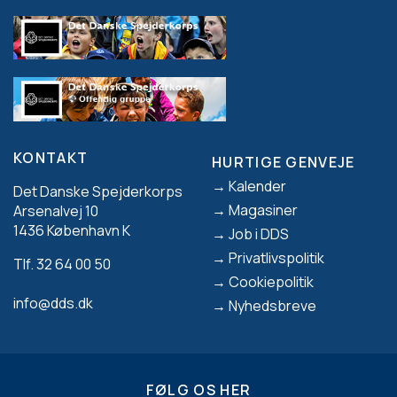
KONTAKT
HURTIGE GENVEJE
Footer
Kalender
Det Danske Spejderkorps
Magasiner
Arsenalvej 10
1436 København K
Job i DDS
Privatlivspolitik
Tlf. 32 64 00 50
Cookiepolitik
info@dds.dk
Nyhedsbreve
FØLG OS HER