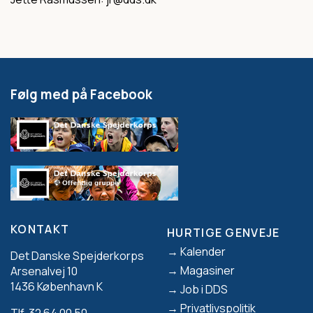
Følg med på Facebook
KONTAKT
HURTIGE GENVEJE
Footer
Kalender
Det Danske Spejderkorps
Magasiner
Arsenalvej 10
1436 København K
Job i DDS
Privatlivspolitik
Tlf. 32 64 00 50