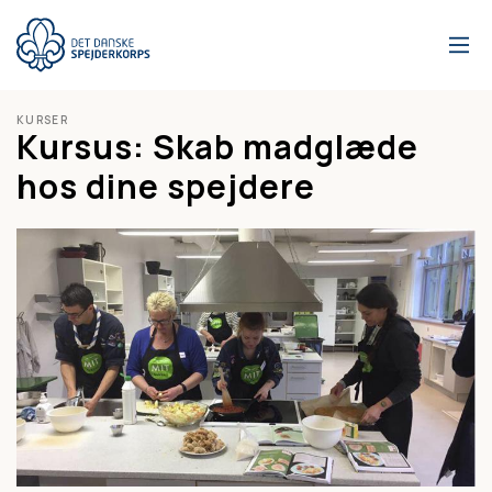
Gå
til
hovedindhold
KURSER
Kursus: Skab madglæde
hos dine spejdere