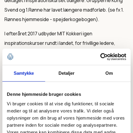
deltaget i inspirationskurset tidligere. Grupperne Kong
Svend og 1.Rønne har lavet længere madforløb. (se fx 1.
Rønnes hjemmeside - spejderkogebogen).
I efteråret 2017 udbyder MIT Kokkeri igen
inspirationskurser rundt i landet, for frivillige ledere,
pædagoger og andre der laver mad med børn:
· København, Nørre Fælled skole, tirsdag den 12.
Samtykke
Detaljer
Om
september, kl. 16-21
· Århus, H.H. Seedorfs Str. 7, onsdag den 13. september,
Denne hjemmeside bruger cookies
kl. 16-21
Vi bruger cookies til at vise dig funktioner, til sociale
medier og til at analysere vores trafik. Vi deler også
· Odense, Sct. Hans Skole, fredag den 27. september, kl.
oplysninger om din brug af vores hjemmeside med vores
16-2
partnere inden for sociale medier og analysepartnere.
Vores partnere kan kombinere disse data med andre