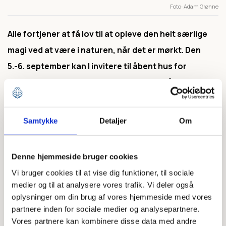
Foto
Adam Grønne
Alle fortjener at få lov til at opleve den helt særlige
magi ved at være i naturen, når det er mørkt. Den
5.-6. september kan I invitere til åbent hus for
spejdere og forældre eller hele lokalområdet med en
aktivitet i mørket.
Samtykke
Detaljer
Om
19. juni 2026
Af: Redaktionen
Denne hjemmeside bruger cookies
Den 5. september inviterer foreninger og organisationer
Vi bruger cookies til at vise dig funktioner, til sociale
medier og til at analysere vores trafik. Vi deler også
i hele landet danskerne udenfor til en nat i det fri sammen
oplysninger om din brug af vores hjemmeside med vores
med venner og familie. Som spejdergruppe kan I afholde
partnere inden for sociale medier og analysepartnere.
jeres eget Nat i Naturen-arrangement og invitere jeres
Vores partnere kan kombinere disse data med andre