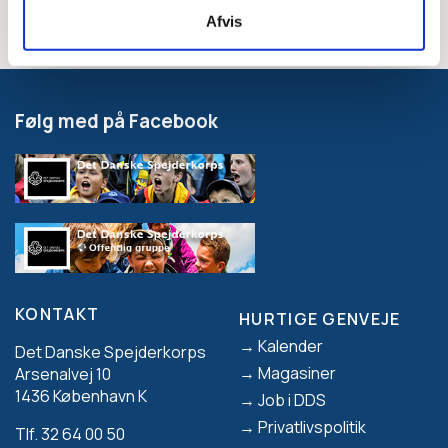
Afvis
Følg med på Facebook
KONTAKT
HURTIGE GENVEJE
Footer
Kalender
Det Danske Spejderkorps
Magasiner
Arsenalvej 10
1436 København K
Job i DDS
Privatlivspolitik
Tlf. 32 64 00 50