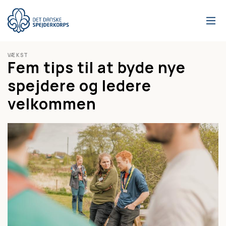
Gå
til
hovedindhold
VÆKST
Fem tips til at byde nye
spejdere og ledere
velkommen