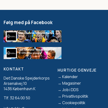
Følg med på Facebook
KONTAKT
HURTIGE GENVEJE
Footer
Kalender
Det Danske Spejderkorps
Magasiner
Arsenalvej 10
1436 København K
Job i DDS
Privatlivspolitik
Tlf. 32 64 00 50
Cookiepolitik