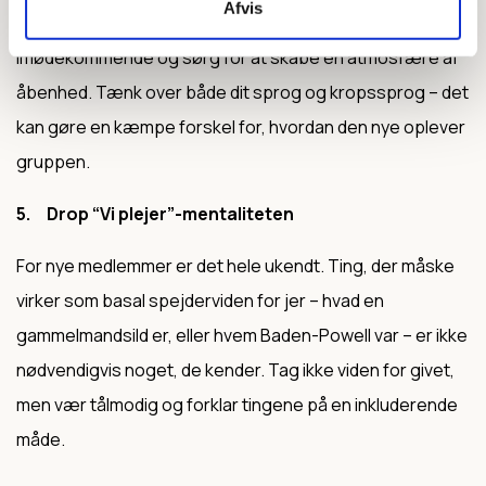
Afvis
Og så er det vigtigt at tage værtsrollen på sig; smil, vær
imødekommende og sørg for at skabe en atmosfære af
åbenhed. Tænk over både dit sprog og kropssprog – det
kan gøre en kæmpe forskel for, hvordan den nye oplever
gruppen.
5. Drop “Vi plejer”-mentaliteten
For nye medlemmer er det hele ukendt. Ting, der måske
virker som basal spejderviden for jer – hvad en
gammelmandsild er, eller hvem Baden-Powell var – er ikke
nødvendigvis noget, de kender. Tag ikke viden for givet,
men vær tålmodig og forklar tingene på en inkluderende
måde.