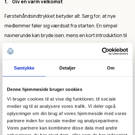
1. Giv en varm velkomst
Førstehåndsindtrykket betyder alt. Sørg for, at nye
medlemmer føler sig værdsat fra starten. En simpel
navnerunde kan bryde isen, mens en kort introduktion til
gruppens historie og værdier kan skabe en fælles
forståelse. Husk at også være nysgerrig – spørg ind til
den nye leders eller spejders baggrund.
Samtykke
Detaljer
Om
2. Afstem forventningerne
Denne hjemmeside bruger cookies
Hvad forventer den nye leder eller spejder af gruppen?
Vi bruger cookies til at vise dig funktioner, til sociale
Og hvad forventer gruppen af dem? Tag en snak om
medier og til at analysere vores trafik. Vi deler også
dette fra begyndelsen. For nye ledere kan det være
oplysninger om din brug af vores hjemmeside med vores
partnere inden for sociale medier og analysepartnere.
oplagt at spørge hvilke aktiviteter, de synes er
Vores partnere kan kombinere disse data med andre
spændende, eller hjælpe dem med at forstå deres rolle
oplysninger, du har givet dem, eller som de har indsamlet