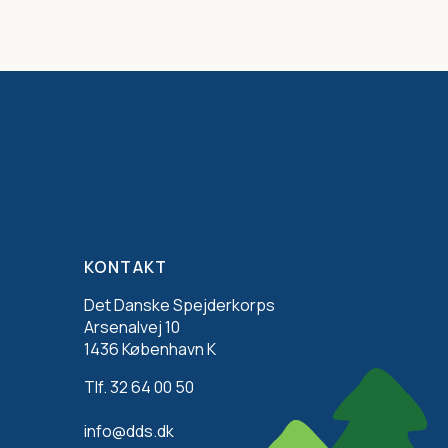
KONTAKT
Det Danske Spejderkorps
Arsenalvej 10
1436 København K
Tlf. 32 64 00 50
info@dds.dk