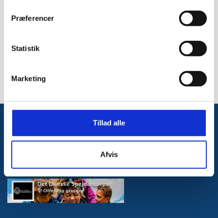
Støtte til divisionerne
Udvikling af grupper
Præferencer
Skabe sammenhæng med korpsets tilbud
Svære situationer i fx ledergruppen eller med
Statistik
spejderne
Marketing
Tillad alle
Følg med på Facebook
Afvis