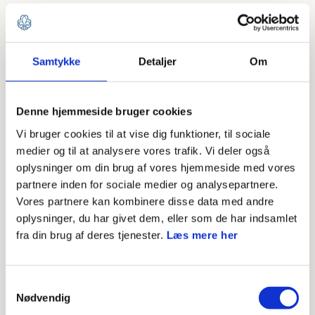
Foto
Mads Danquah
Korpsets udviklingskonsulenter er gruppernes
Samtykke
Detaljer
Om
sparringspartnere på både udvikling, inspiration og i
svære situationer.
Denne hjemmeside bruger cookies
Vi bruger cookies til at vise dig funktioner, til sociale
19. februar 2017
medier og til at analysere vores trafik. Vi deler også
oplysninger om din brug af vores hjemmeside med vores
partnere inden for sociale medier og analysepartnere.
Der er mulighed for at indgå i et forløb med en konsulent,
Vores partnere kan kombinere disse data med andre
hvis de tilbud, der allerede er i korpset ikke dækker det
oplysninger, du har givet dem, eller som de har indsamlet
fra din brug af deres tjenester.
Læs mere her
behov I har i gruppen. Konsulenterne har fokus på den
enkelte gruppes behov,
udviklingsplanens mål
og på:
Samtykkevalg
Opstart af nye grupper
Nødvendig