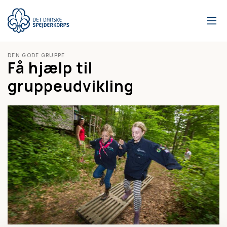
Gå
til
hovedindhold
DEN GODE GRUPPE
Få hjælp til
gruppeudvikling