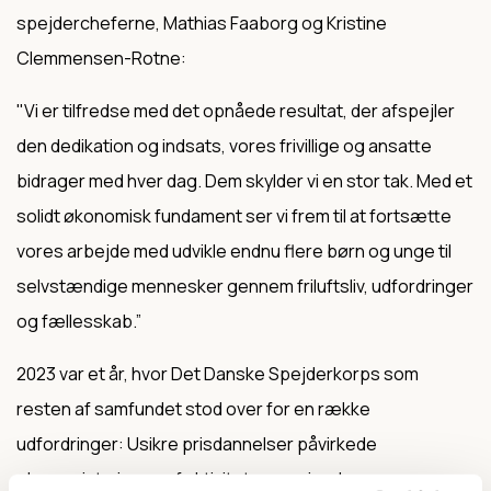
spejdercheferne, Mathias Faaborg og Kristine
Clemmensen-Rotne:
"Vi er tilfredse med det opnåede resultat, der afspejler
den dedikation og indsats, vores frivillige og ansatte
bidrager med hver dag. Dem skylder vi en stor tak. Med et
solidt økonomisk fundament ser vi frem til at fortsætte
vores arbejde med udvikle endnu flere børn og unge til
selvstændige mennesker gennem friluftsliv, udfordringer
og fællesskab.”
2023 var et år, hvor Det Danske Spejderkorps som
resten af samfundet stod over for en række
udfordringer: Usikre prisdannelser påvirkede
økonomistyringen af aktiviteter og ejendomme, og