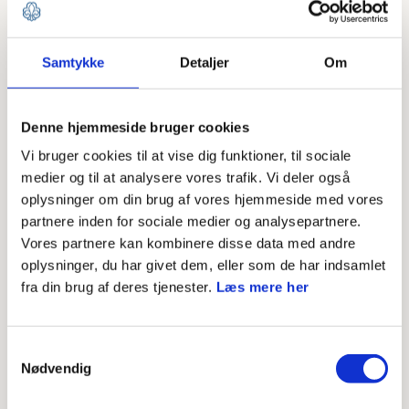
trivselsudfordringer og efterveerne af
coronapandemien gjorde det vanskeligt at få spejdere
Samtykke
Detaljer
Om
med på lejr.
På trods af disse udfordringer formåede korpset at
Denne hjemmeside bruger cookies
realisere et positivt regnskab med et markant overskud.
Vi bruger cookies til at vise dig funktioner, til sociale
medier og til at analysere vores trafik. Vi deler også
Driftsoverskuddet før afskrivninger og finansielle poster
oplysninger om din brug af vores hjemmeside med vores
partnere inden for sociale medier og analysepartnere.
nåede 1,6 million - langt over det budgetterede overskud
Vores partnere kan kombinere disse data med andre
på knap en halv million. Efter afskrivninger og finansielle
oplysninger, du har givet dem, eller som de har indsamlet
poster landede overskuddet på 282.892 kroner, modsat
fra din brug af deres tjenester.
Læs mere her
det forventede underskud på 1.684.000.
Samtykkevalg
Korpsets omsætning ligger på et stabilt niveau. De
Nødvendig
primære indtægtskilder omfatter kontingenter,