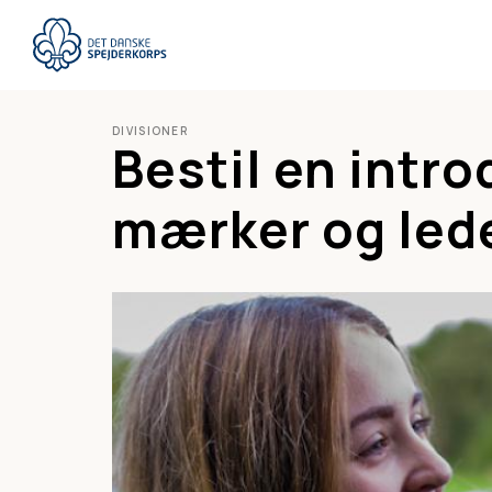
Gå
til
hovedindhold
DIVISIONER
Bestil en intro
mærker og led