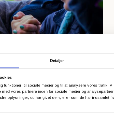
Detaljer
ller de konkrete materialer fra
ookies
sen ud.
dig funktioner, til sociale medier og til at analysere vores trafik.
mer der nye mærker til de fire yngste grene og
 med vores partnere inden for sociale medier og analysepartner
e oplysninger, du har givet dem, eller som de har indsamlet fra 
else og patruljen i troppen. Materialerne skal i spil ude
or er der et ønske om, at så mange som muligt
res til baggrund, formål og indhold i de nye