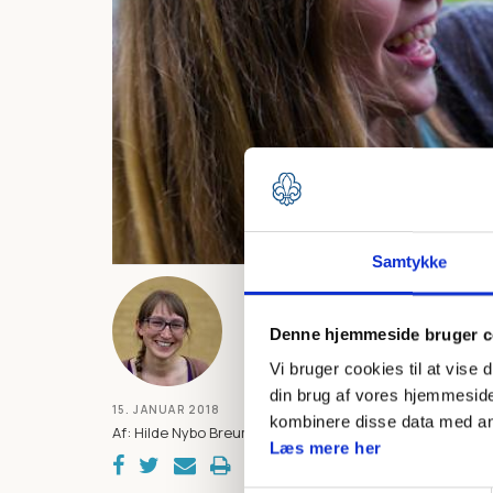
Samtykke
Her i foråret ru
Denne hjemmeside bruger c
Programfornyel
Vi bruger cookies til at vise 
I første omgang kom
din brug af vores hjemmeside
15. JANUAR 2018
kombinere disse data med andr
vejledninger til led
Af: Hilde Nybo Breum
Læs mere her
i grupperne og derf
personligt introduce