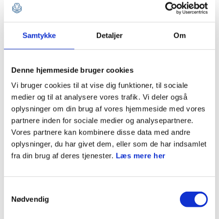
Gratis
Samtykke
Detaljer
Om
Mød Andreas fra Klitmøller Spejderne som siden sommer
har arbejdet med en lederstruktur, der indbefatter både
Denne hjemmeside bruger cookies
gren- og fagledere.
Vi bruger cookies til at vise dig funktioner, til sociale
Brug din faglighed og interesser til at give børn og
medier og til at analysere vores trafik. Vi deler også
oplysninger om din brug af vores hjemmeside med vores
unge oplevelser
partnere inden for sociale medier og analysepartnere.
Ingen krav om faste ugentlige møder
Vores partnere kan kombinere disse data med andre
Du er aldrig alene, der er altid en grenleder med
oplysninger, du har givet dem, eller som de har indsamlet
fra din brug af deres tjenester.
Læs mere her
Samtykkevalg
Webinaret afholdes d. 14. januar 2026 kl. 20:00 -
Nødvendig
21:00.