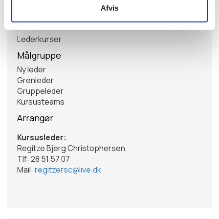
Information
Afvis
Arrangementstype
Lederkurser
Målgruppe
Ny leder
Grenleder
Gruppeleder
Kursusteams
Arrangør
Kursusleder:
Regitze Bjerg Christophersen
Tlf: 28 51 57 07
Mail:
regitzersc@live.dk