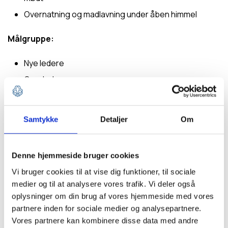
Overnatning og madlavning under åben himmel
Målgruppe:
Nye ledere
Grenledere
Gruppeledere
Medlemmer af kursusteams
Samtykke
Detaljer
Om
Kurset er for dig, der:
Denne hjemmeside bruger cookies
Er fyldt 20 år og aktiv leder for børn, unge eller
Vi bruger cookies til at vise dig funktioner, til sociale
voksne
medier og til at analysere vores trafik. Vi deler også
Vil udvikle og udfolde din ledelsesstil med afsæt i
oplysninger om din brug af vores hjemmeside med vores
partnere inden for sociale medier og analysepartnere.
spejderideen og -metoden
Vores partnere kan kombinere disse data med andre
Ønsker at blive en endnu stærkere leder – sammen