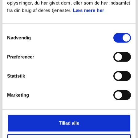
oplysninger, du har givet dem, eller som de har indsamlet
med andre, der brænder for at gøre en forskel
fra din brug af deres tjenester.
Læs mere her
Tag med på og oplev, hvordan fællesskab,
Samtykkevalg
spejdermetoden og friluftsliv kan løfte både dig og dit
Nødvendig
lederskab!
Præferencer
Kurset varer over to weekender, og det er
vigtigt, at du
Statistik
kan deltage på begge weekender.
Marketing
Kurset afholdes i nærheden af Viborg - nærmere lokation
følger.
Tillad alle