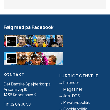
Følg med på Facebook
KONTAKT
HURTIGE GENVEJE
Footer
Kalender
Det Danske Spejderkorps
Magasiner
Arsenalvej 10
1436 København K
Job i DDS
Privatlivspolitik
Tlf. 32 64 00 50
Cookiepolitik