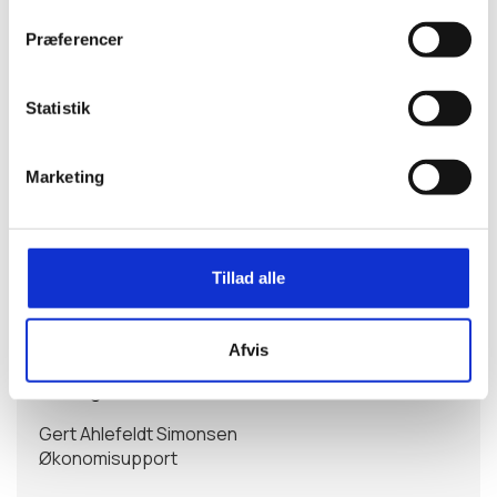
gennemføre kurset.
Præferencer
Underviser:
Gert Ahlefeldt Simonsen.
Statistik
Marketing
Information
Arrangementstype
Tillad alle
Kursus
Målgruppe
Afvis
Gruppeadministration
Arrangør
Gert Ahlefeldt Simonsen
Økonomisupport