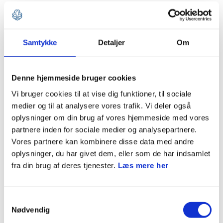
Lørdag den 13. juni kl. 09 - 16, i Gildernes Hus,
Højstrupvangen 1, 5200 Odense V
Samtykke
Detaljer
Om
Praktiske oplysninger:
Kursisterne skal selv medbringe bærbar PC så man på
Denne hjemmeside bruger cookies
stedet kan afprøve det der undervises i. Vi arbejder i et
Vi bruger cookies til at vise dig funktioner, til sociale
kursussystem der har samme data som driftssystemet,
medier og til at analysere vores trafik. Vi deler også
men uden fare for at ødelægge noget.
oplysninger om din brug af vores hjemmeside med vores
partnere inden for sociale medier og analysepartnere.
Vores partnere kan kombinere disse data med andre
Tidsramme:
oplysninger, du har givet dem, eller som de har indsamlet
9.00 - 16.00 med mulighed for at komme og gøre klar og
fra din brug af deres tjenester.
Læs mere her
logge på fra kl. 8.30.
Der er 30 pladser, som udbydes efter først til mølle og
Samtykkevalg
Nødvendig
der skal minimum være 12 deltagere før vi kan