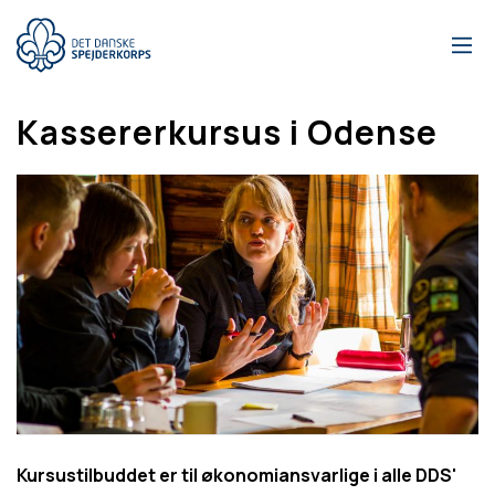
Gå
til
hovedindhold
Kassererkursus i Odense
Kursustilbuddet er til økonomiansvarlige i alle DDS'