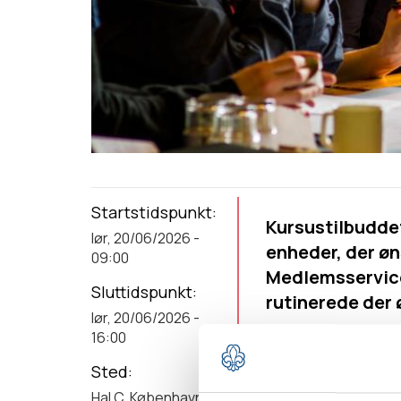
Startstidspunkt
Kursustilbuddet
lør, 20/06/2026 -
enheder, der ø
09:00
Medlemsservice;
Sluttidspunkt
rutinerede der 
lør, 20/06/2026 -
16:00
På kurset gennemgår
udskrifter. Vi gen
Sted
til kontingentopkr
Hal C, København