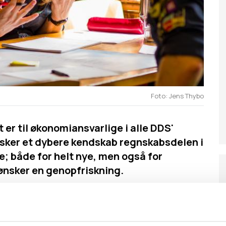
Foto
Jens Thybo
 er til økonomiansvarlige i alle DDS'
nsker et dybere kendskab regnskabsdelen i
 både for helt nye, men også for
ønsker en genopfriskning.
 vi oprettelse af kontoplan, bogføring, budget og
nemgår også kontingentdelen, derunder opsætningen
ævning, opkrævning både med kortbetaling og