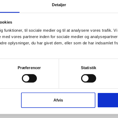
Detaljer
agne betalinger, samt udlægshåndteringen.
ookies
orgenkaffe med brød, frokost samt kaffe, frugt og
dig funktioner, til sociale medier og til at analysere vores trafik.
 med vores partnere inden for sociale medier og analysepartner
en regning.
e oplysninger, du har givet dem, eller som de har indsamlet fra 
. 09 - 16, i
Møderummet i Hal C, Arsenalvej 6, 1436
Præferencer
Statistik
nger:
elv medbringe bærbar PC så man på stedet kan
Afvis
ervises i. Vi arbejder i et kursussystem der har
ftssystemet, men uden fare for at ødelægge noget.