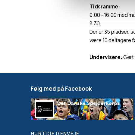
Tidsramme:
9.00 - 16.00 med mul
8.30.
Der er 35 pladser, s
være 10 deltagere f
Undervisere:
Gert 
Følg med på Facebook
HURTIGE GENVEJE