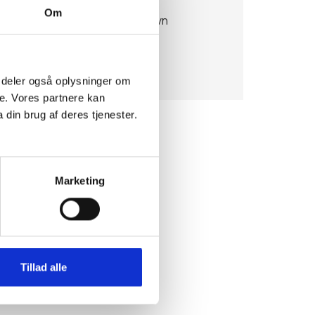
Om
Møderummet i Hal C, København
Arsenalvej 6
1436
København K
Danmark
 Vi deler også oplysninger om
e. Vores partnere kan
din brug af deres tjenester.
Marketing
Tillad alle