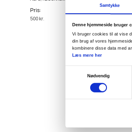
Samtykke
håndtering af modt
Pris
500 kr.
Pris
: 500 kr.
Denne hjemmeside bruger c
Prisen inkluderer m
Vi bruger cookies til at vise 
vand.
din brug af vores hjemmeside
Transport er for eg
kombinere disse data med andr
Læs mere her
Dato og sted:
Samtykkevalg
Lørdag den 20. juni kl
Nødvendig
Kbh K
Praktiske oplysni
Kursisterne skal s
afprøve det, der und
samme data som dri