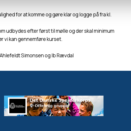
ighed for at komme og gøre klar og logge på fra kl.
om udbydes efter først til mølle og der skal minimum
ør vi kan gennemføre kurset.
Ahlefeldt Simonsen og Ib Rævdal