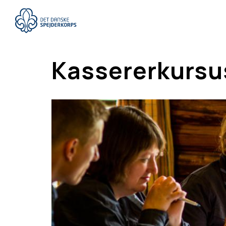
Gå
til
hovedindhold
Kassererkursu