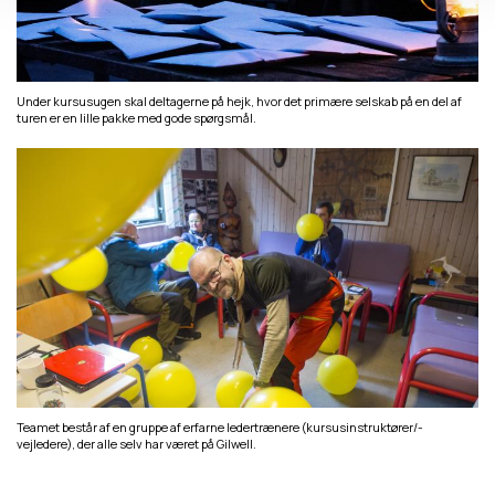
Under kursusugen skal deltagerne på hejk, hvor det primære selskab på en del af
turen er en lille pakke med gode spørgsmål.
Teamet består af en gruppe af erfarne ledertrænere (kursusinstruktører/-
vejledere), der alle selv har været på Gilwell.