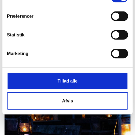
Præferencer
Statistik
Marketing
Deltagerne på Gilwell er unge og voksne spejderledere fra alle dele af DDS - og nogle
gange andre spejderkorps.
Tillad alle
Afvis