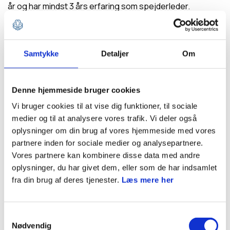
år og har mindst 3 års erfaring som spejderleder.
Bemærk:
Det er en varm anbefaling men ikke et krav, at
du tidligere har deltaget på kurset Ledelse i Praksis.
Samtykke
Detaljer
Om
Denne hjemmeside bruger cookies
Vi bruger cookies til at vise dig funktioner, til sociale
medier og til at analysere vores trafik. Vi deler også
oplysninger om din brug af vores hjemmeside med vores
partnere inden for sociale medier og analysepartnere.
Vores partnere kan kombinere disse data med andre
oplysninger, du har givet dem, eller som de har indsamlet
fra din brug af deres tjenester.
Læs mere her
På Gilwell er hele spejdermetoden i spil. Blandt andet ligger vi i lejr i patruljer i
Påskeugen.
Samtykkevalg
Nødvendig