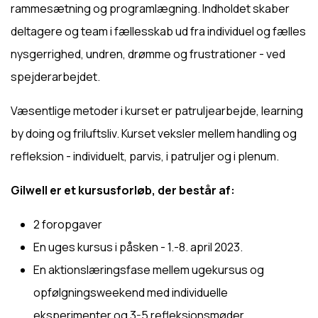
rammesætning og programlægning. Indholdet skaber
deltagere og team i fællesskab ud fra individuel og fælles
nysgerrighed, undren, drømme og frustrationer - ved
spejderarbejdet.
Væsentlige metoder i kurset er patruljearbejde, learning
by doing og friluftsliv. Kurset veksler mellem handling og
refleksion - individuelt, parvis, i patruljer og i plenum.
Gilwell er et kursusforløb, der består af:
2 foropgaver
En uges kursus i påsken - 1.-8. april 2023.
En aktionslæringsfase mellem ugekursus og
opfølgningsweekend med individuelle
eksperimenter og 3-5 refleksionsmøder.