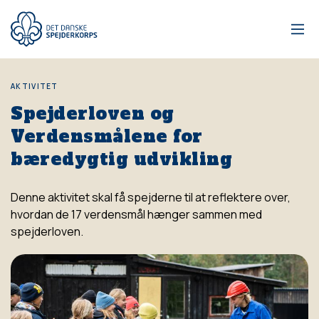
Gå
til
hovedindhold
AKTIVITET
Spejderloven og
Verdensmålene for
bæredygtig udvikling
Denne aktivitet skal få spejderne til at reflektere over,
hvordan de 17 verdensmål hænger sammen med
spejderloven.