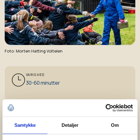
Foto
Morten Hatting Voltelen
VARIGHED
30-60 minutter
MÅLGRUPPE
Junior
Samtykke
Detaljer
Om
AKTIVITETSTYPE
Refleksion & sundhed,
Klima & miljø