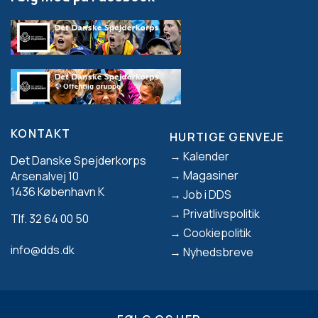
KONTAKT
HURTIGE GENVEJE
Footer
Kalender
Det Danske Spejderkorps
Magasiner
Arsenalvej 10
1436 København K
Job i DDS
Privatlivspolitik
Tlf. 32 64 00 50
Cookiepolitik
info@dds.dk
Nyhedsbreve