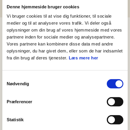
Denne hjemmeside bruger cookies
Vi bruger cookies til at vise dig funktioner, til sociale
medier og til at analysere vores trafik. Vi deler også
oplysninger om din brug af vores hjemmeside med vores
Materialer
partnere inden for sociale medier og analysepartnere.
Vores partnere kan kombinere disse data med andre
Spejderloven
oplysninger, du har givet dem, eller som de har indsamlet
Verdensmålene
Kreating til at lave skuespil eller anden illustration
fra din brug af deres tjenester.
Læs mere her
Samtykkevalg
Nødvendig
Vejledning
Præferencer
Spejderne skal udelukkende ved hjælp af de 7
pinde i spejderloven og de 17 overskrifter til
verdensmålene, fordele de 17 verdensmål for
Statistik
bæredygtig udvikling på de forskellige pinde i