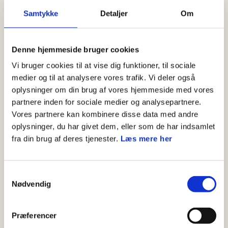
I dette løb er der 6 poster, men der kan føjes flere
Samtykke
Detaljer
Om
til for et længere løb. Posterne består af opgaver,
som holdet skal løse i fællesskab.
Denne hjemmeside bruger cookies
Hvert hold skal mindst have én lommelygter samt
Vi bruger cookies til at vise dig funktioner, til sociale
medier og til at analysere vores trafik. Vi deler også
én deltager på holdet, der kan læse opgaverne
oplysninger om din brug af vores hjemmeside med vores
ved hver post.
partnere inden for sociale medier og analysepartnere.
Vores partnere kan kombinere disse data med andre
Post 1:
Sted angives på kortet (markering: 1
oplysninger, du har givet dem, eller som de har indsamlet
refleksbrik)
fra din brug af deres tjenester.
Læs mere her
Opgave: Alle skal på skift mime (kun bevægelser,
ikke lyde!) et dyr – de andre på holdet skal gætte,
hvilket dyr der er tale om
Samtykkevalg
Nødvendig
Præferencer
Post 2:
Sted angives på kortet (markering: 1