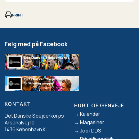
PRINT
Følg med på Facebook
KONTAKT
HURTIGE GENVEJE
Footer
Kalender
Det Danske Spejderkorps
Magasiner
Arsenalvej 10
1436 København K
Job i DDS
Privatlivspolitik