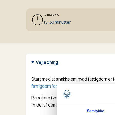
VARIGHED
15-30 minutter
Vejledning
Start med at snakke om hvad fattigdom er fo
fattigdom for dig
?
Rundt om i verden og især i ulandene lever
¼ del af dem lever for under 1,25 $ om dag
Samtykke