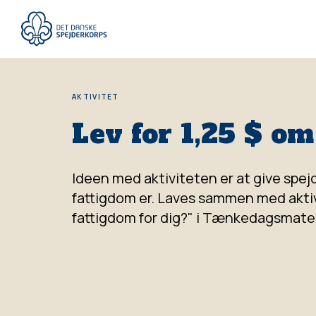
Gå
til
hovedindhold
AKTIVITET
Lev for 1,25 $ o
Ideen med aktiviteten er at give spejd
fattigdom er. Laves sammen med akti
fattigdom for dig?" i Tænkedagsmater