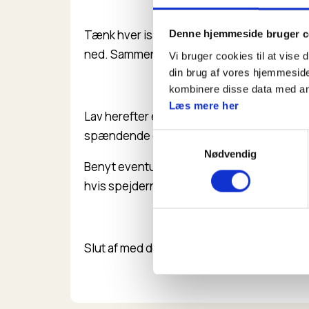
Tænk hver især over hvad I har spist i løbet
Denne hjemmeside bruger c
ned. Sammen i patruljen skal I så give et bu
Vi bruger cookies til at vise 
din brug af vores hjemmeside
kombinere disse data med andr
Læs mere her
Lav herefter en madplan for en uge for kun 
spændende og kreativ kan I være med ma
Samtykkevalg
Nødvendig
Benyt eventuelt nogle tilbudsreklamer og 
hvis spejderne har det svært med at finde 
Slut af med den sidste del af aktiviteten
Hva