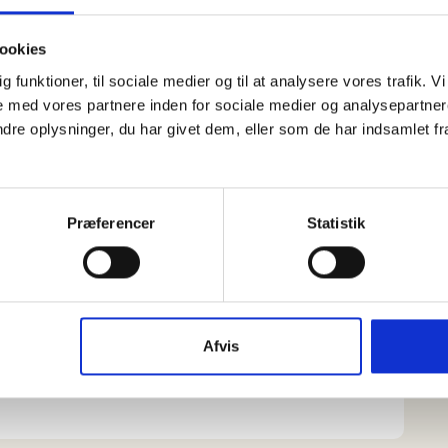
 af den sidste uges tid og prøve at skrive dette
ookies
d på hvad det I har spist har kostet jer om dagen.
dig funktioner, til sociale medier og til at analysere vores trafik.
 med vores partnere inden for sociale medier og analysepartner
e oplysninger, du har givet dem, eller som de har indsamlet fra 
80 kr, svarende til de 1,25$ om dagen. Hvor
den?
Præferencer
Statistik
supermarkedernes hjemmesider til at finde priser,
ud af priserne på fødevare.
Afvis
d er fattigdom for dig?