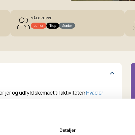
MÅLGRUPPE
Junior
Trop
Senior
r jer og udfyld skemaet til aktiviteten
Hvad er
 rigtig mange mennesker i ekstrem fattigdom, ca.
en.
Detaljer