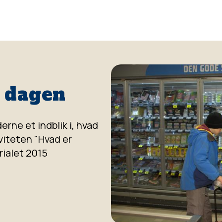
m dagen
erne et indblik i, hvad
viteten "Hvad er
ialet 2015