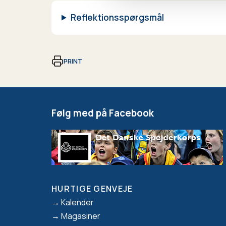
Reflektionsspørgsmål
PRINT
Følg med på Facebook
HURTIGE GENVEJE
Footer
Kalender
Magasiner