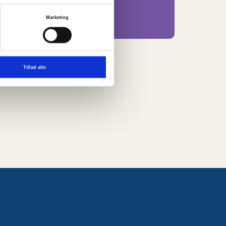
Bånd og bændler
Marketing
Evt. julepynt
Tillad alle