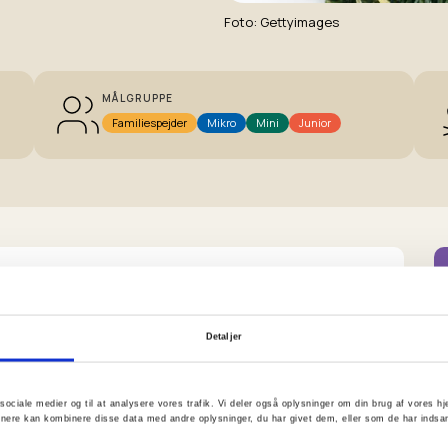
Foto
Gettyimages
MÅLGRUPPE
Familiespejder
Mikro
Mini
Junior
Detaljer
rme den, som de vil have deres juledekoration til
til sociale medier og til at analysere vores trafik. Vi deler også oplysninger om din brug af vores
t. noget slikler at sætte det fast med, eller sæt
tnere kan kombinere disse data med andre oplysninger, du har givet dem, eller som de har indsam
 leret på den måde.