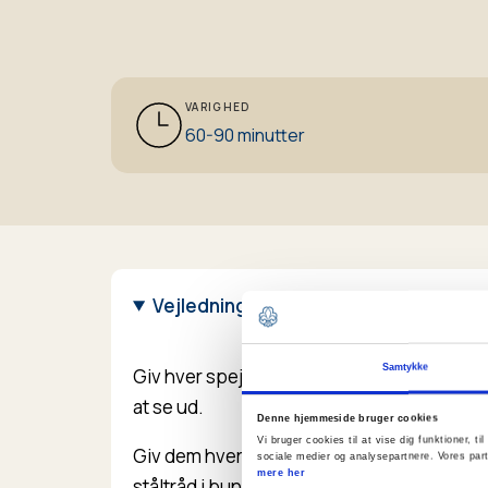
VARIGHED
60-90 minutter
Vejledning
Samtykke
Giv hver spejder en klump ler og lad dem fo
at se ud.
Denne hjemmeside bruger cookies
Vi bruger cookies til at vise dig funktioner, 
Giv dem hvert et lys og sæt det fast - lav ev
sociale medier og analysepartnere. Vores par
mere her
ståltråd i bunden af lyset og sæt det fast i