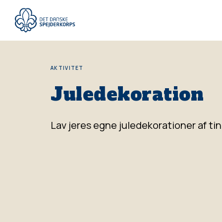
Gå
til
hovedindhold
AKTIVITET
Juledekoration
Lav jeres egne juledekorationer af ting