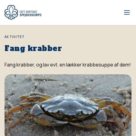
Gå
til
hovedindhold
AKTIVITET
Fang krabber
Fang krabber, og lav evt. en lækker krabbesuppe af dem!