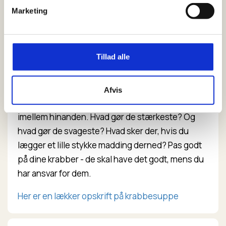
frem og tage fat i det med deres klosakse. Hejs og
Marketing
løft roligt både krabbe og klemme op gennem
vandet - og vær evt. klar til at fange krabben med
et net - eller løft den hele vejen op i en spand.
Tillad alle
I spanden
Du kan let have flere krabber i samme spand.
Afvis
Læg mærke til, hvordan de bevæger sig rundt
imellem hinanden. Hvad gør de stærkeste? Og
hvad gør de svageste? Hvad sker der, hvis du
lægger et lille stykke madding derned? Pas godt
på dine krabber - de skal have det godt, mens du
har ansvar for dem.
Her er en lækker opskrift på krabbesuppe