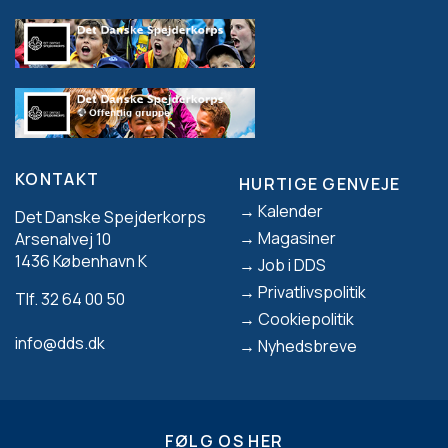
KONTAKT
HURTIGE GENVEJE
Footer
Kalender
Det Danske Spejderkorps
Magasiner
Arsenalvej 10
1436 København K
Job i DDS
Privatlivspolitik
Tlf. 32 64 00 50
Cookiepolitik
info@dds.dk
Nyhedsbreve
FØLG OS HER