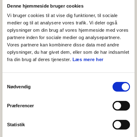
tang - og er lette at fange fra en bådebro. Det er
Denne hjemmeside bruger cookies
tit strandkrabber, du fanger ved kysten.
Vi bruger cookies til at vise dig funktioner, til sociale
medier og til at analysere vores trafik. Vi deler også
Madding
oplysninger om din brug af vores hjemmeside med vores
partnere inden for sociale medier og analysepartnere.
Krabber er nærmest altædende. Derfor kan du
Vores partnere kan kombinere disse data med andre
fange dem med mange forskellige typer af
oplysninger, du har givet dem, eller som de har indsamlet
madding. Du kan bruge pølse eller skinke fra din
fra din brug af deres tjenester.
Læs mere her
madpakke. Men du kan også bruge en snegl, en
musling eller en reje, som du har kvast. Det er
Samtykkevalg
krabbens naturlige føde.
Nødvendig
Fang krabber
Præferencer
Fisk med krabbefangeren efter krabber under en
badebro - eller mellem store sten. Krabberne kan
Statistik
lugte kødet som sidder i klemmen - og vil komme