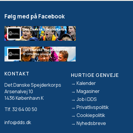
Følg med på Facebook
KONTAKT
HURTIGE GENVEJE
Footer
Kalender
Det Danske Spejderkorps
Magasiner
Arsenalvej 10
1436 København K
Job i DDS
Privatlivspolitik
Tlf. 32 64 00 50
Cookiepolitik
info@dds.dk
Nyhedsbreve