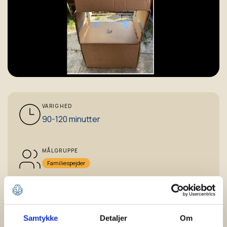
VARIGHED
90-120 minutter
MÅLGRUPPE
Familiespejder
AKTIVITETSTYPE
Kreativitet & håndelag
Samtykke
Detaljer
Om