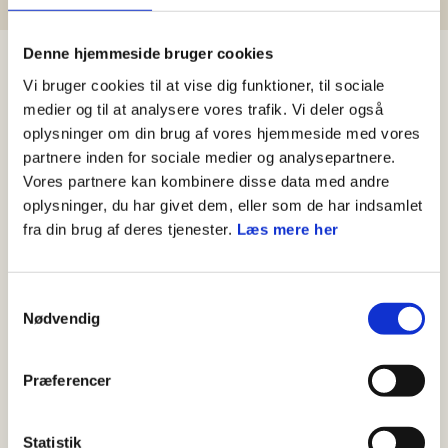
Denne hjemmeside bruger cookies
Materialer
Vi bruger cookies til at vise dig funktioner, til sociale
medier og til at analysere vores trafik. Vi deler også
2 store kasser (evt. flyttekasser)
oplysninger om din brug af vores hjemmeside med vores
Tape eller lim
partnere inden for sociale medier og analysepartnere.
Farver, pensler og andet dekorationsmateriale
Vores partnere kan kombinere disse data med andre
oplysninger, du har givet dem, eller som de har indsamlet
fra din brug af deres tjenester.
Læs mere her
Vejledning
Samtykkevalg
Nødvendig
Til byttecentralen hører der boder til, og dem skal
vi selv bygge. Boden er et fælles projekt mellem
forældre og familiespejderen.
Præferencer
Trin for trin
Statistik