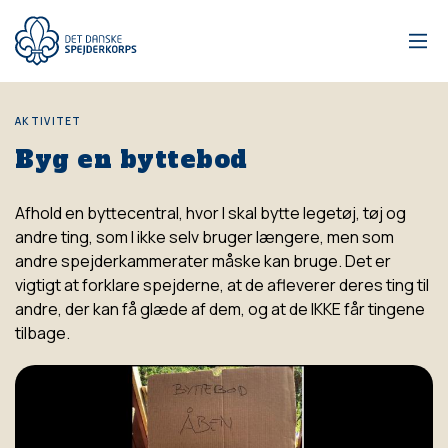
Gå
til
hovedindhold
AKTIVITET
Byg en byttebod
Afhold en byttecentral, hvor I skal bytte legetøj, tøj og
andre ting, som I ikke selv bruger længere, men som
andre spejderkammerater måske kan bruge. Det er
vigtigt at forklare spejderne, at de afleverer deres ting til
andre, der kan få glæde af dem, og at de IKKE får tingene
tilbage.