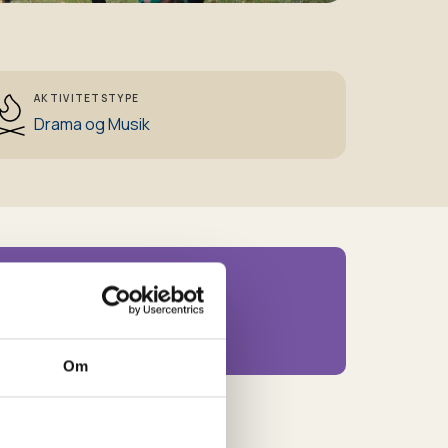
AKTIVITETSTYPE
Drama og Musik
Materialer
et stykke kridt eller tov
et blødt underlag
Om