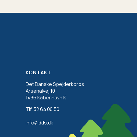
KONTAKT
Det Danske Spejderkorps
Arsenalvej 10
1436 København K
Tlf. 32 64 00 50
info@dds.dk