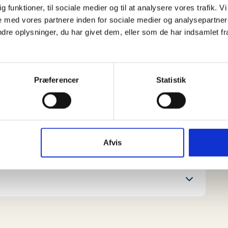
dig funktioner, til sociale medier og til at analysere vores trafik.
 med vores partnere inden for sociale medier og analysepartner
ruges i alt fem børn, og man skal være ret
e oplysninger, du har givet dem, eller som de har indsamlet fra 
l skade! Tre børn stiller sig på alle fire på gulvet,
p på dem, og stiller sig på alle fire, så de hviler på
ndnu et barn op – her er det smart at vælge den
l ende helt oppe på toppen på alle fire.
Præferencer
Statistik
amide! (Måske kræver det lidt hjælp fra en
 linedansere – Kun fantasien sætter grænser!
Afvis