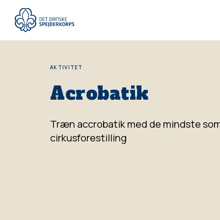
Gå
til
hovedindhold
AKTIVITET
Acrobatik
Træn accrobatik med de mindste som 
cirkusforestilling