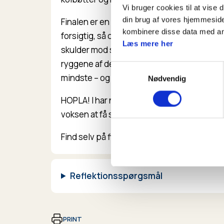
Vi bruger cookies til at vise 
din brug af vores hjemmeside
Finalen er en menneskepyramide. Her skal b
kombinere disse data med andr
forsigtig, så der ikke er nogen, der kommer ti
Læs mere her
skulder mod skulder. Så kravler der to børn o
ryggene af de nederste. Til sidst kravler e
Samtykkevalg
mindste – og det er så meningen, at han ska
Nødvendig
HOPLA! I har nu en vaskeægte menneskepyr
voksen at få sidste mand op!)
Find selv på flere numre med akrobater og
Reflektionsspørgsmål
PRINT