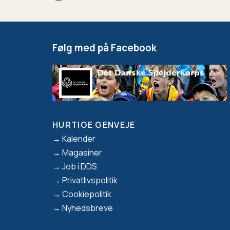
Følg med på Facebook
HURTIGE GENVEJE
Footer
Kalender
Magasiner
Job i DDS
Privatlivspolitik
Cookiepolitik
Nyhedsbreve