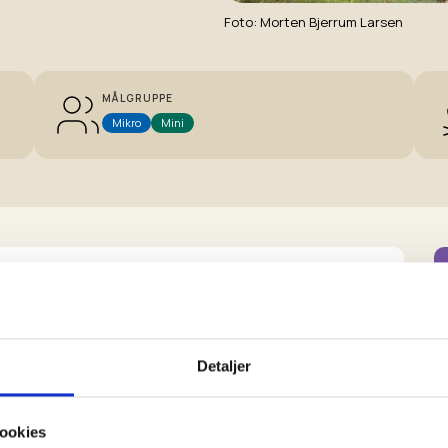
Foto
Morten Bjerrum Larsen
MÅLGRUPPE
Mikro
Mini
ulvet, som I kan gå på line på, og se hvor langt du
Detaljer
.
træner blandt andet deres balance ved at slå
ookies
ter kan du slå i træk?