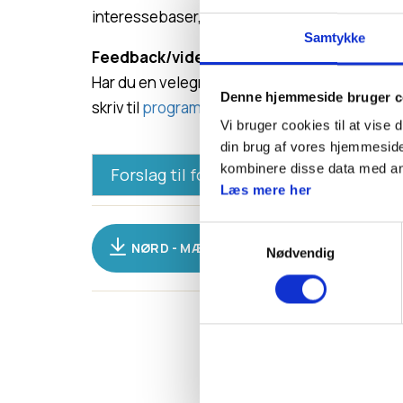
interessebaser, hvor minierne vælger, hvilken 
Samtykke
Feedback/videreudvikling af mærket:
Har du en velegnet aktivitet eller en idé til
Denne hjemmeside bruger c
skriv til
program@dds.dk
Vi bruger cookies til at vise 
din brug af vores hjemmeside
kombinere disse data med andr
Forslag til forløb
Læs mere her
Forløbsforslag:
Samtykkevalg
NØRD - MÆRKEBESKRIVELSE
Nødvendig
Møde 1 (Ild)
På dette møde bliver vi klogere på ild. Hvad 
trekanten (materiale, ilt, varme).
Kan en appelsin brænde? Vi laver aktivite