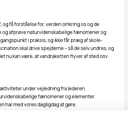
, og få forståelse for, verden omkring os og de
eve og afprøve naturvidenskabelige fænomener og
udgangspunkt i praksis, og ikke får præg af skole-
cination skal drive spejderne – så de selv undres, og
n det nu kan være, at vandraketten flyver af sted osv.
ktiviteter under vejledning fra lederen.
aturvidenskabelige fænomener og elementer.
n har med vores dagligdag at gøre.
med de samme aktiviteter eller planlægge som