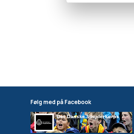
Vi laver dele af aktiviteten
vild ild
. Vi teste
over ilden i vores lys. Vi kan også brænde 
Husk at bruge tænger/handsker eller lign
Til slut prøver vi at slukke vores lys ved at 
usynlig gas
.
Møde 2 (Vand)
På dette møde skal vi bl.a. lave vilde ting 
Først skal vi lave aktiviteten
kog vand i pa
kan indimellem være svær at få til at lykke
Følg med på Facebook
Nu skal hver patrulje i gang med at lave akt
laver den flotteste vulkan?
Når de er bygget, skal vi have gang i vore
Hvad sker der og hvorfor?