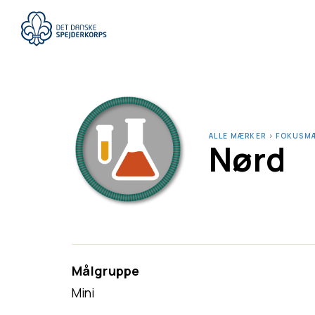
Gå
til
hovedindhold
ALLE MÆRKER
›
FOKUSM
Nørd
Målgruppe
Mini