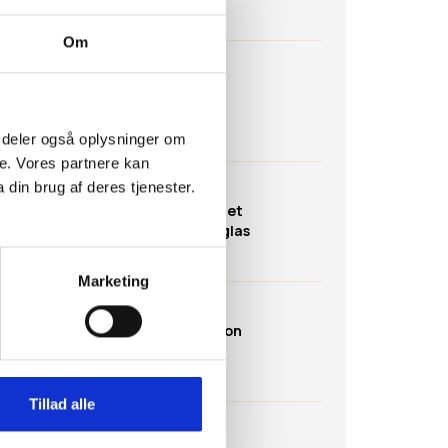
Om
AKTIVITETER
Tepose-raket
 Vi deler også oplysninger om
e. Vores partnere kan
din brug af deres tjenester.
AKTIVITETER
Tænd ild med et
forstørrelsesglas
Marketing
AKTIVITETER
Varmluftsballon
Tillad alle
AKTIVITETER