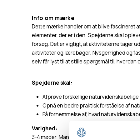
Info om mærke
Dette mærke handler om at blive fascineret af
elementer, der er i den. Spejderne skal opl
forsøg. Det er vigtigt, at aktiviteterne tager 
aktiviteter og lærebøger. Nysgerrighed og fas
selv får lyst til at stille spørgsmål til, hvorda
Spejderne skal:
Afprøve forskellige naturvidenskabelige a
Opnå en bedre praktisk forståelse af n
Få fornemmelse af, hvad naturvidenskabe
Varighed:
3-4 møder. Man kan lade alle minier arbejde 