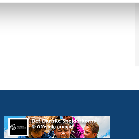
r, hvad der sker, når vi fx drysser coffee creamer ud
franske kartofler. Hvorfor brænder de så vildt?
ende.
fjerne ilten. Det gør vi med aktiviteten
sluk lys med
med vand.
pirkop
. Vi taler om, hvad vi tror, der sker. NB: Den
s 100 % - men princippet bag kan stadig påvises.
iviteten
lavasprudlende vulkan
. Hvilken patrulje
s vulkanudbrud.