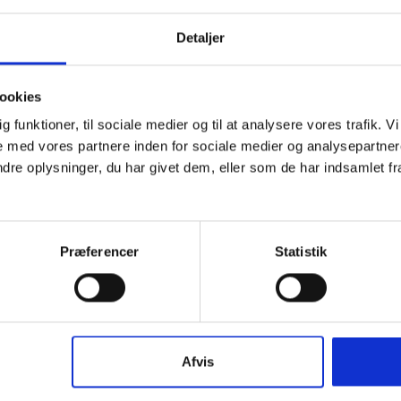
aktivitet de er mest interesseret i.
Detaljer
, hvordan mærket kunne tilpasses/videreudvikles? Så
ookies
dig funktioner, til sociale medier og til at analysere vores trafik.
 med vores partnere inden for sociale medier og analysepartner
e oplysninger, du har givet dem, eller som de har indsamlet fra 
Præferencer
Statistik
skal der til for, at noget brænder? Vi lærer om ild-
Afvis
ten
appelsinlys
.