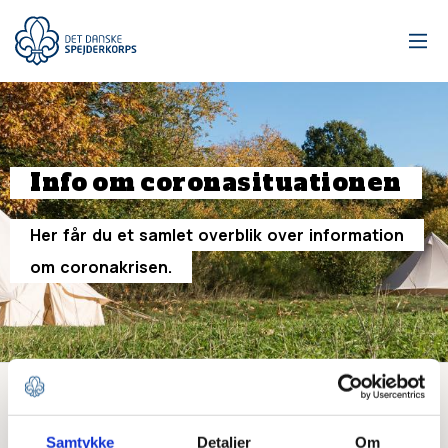
Gå
til
hovedindhold
Info
om
coronasituationen
Her
får
du
et
samlet
overblik
over
information
om
coronakrisen.
Har I brug for vejledning?
Samtykke
Detaljer
Om