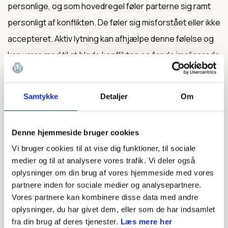
personlige, og som hovedregel føler parterne sig ramt
personligt af konflikten. De føler sig misforstået eller ikke
accepteret. Aktiv lytning kan afhjælpe denne følelse og
kan være med til at bløde konflikten op for de implicerede
parter. Aktiv lytning er:
Se på personen du taler med.
Samtykke
Detaljer
Om
Stil åbne spørgsmål - vis, at du interesserer dig for,
hvad der bliver sagt, men pas på med "hvorfor"
Denne hjemmeside bruger cookies
Sig til, hvis du ikke forstår det, der bliver sagt
Vi bruger cookies til at vise dig funktioner, til sociale
Gentag det, du hører
medier og til at analysere vores trafik. Vi deler også
oplysninger om din brug af vores hjemmeside med vores
Afbryd ikke selvom du tror, du kender situationen
partnere inden for sociale medier og analysepartnere.
Skift ikke emne, før den anden har sagt sit budskab
Vores partnere kan kombinere disse data med andre
færdigt
oplysninger, du har givet dem, eller som de har indsamlet
fra din brug af deres tjenester.
Læs mere her
Vis med kroppen, at du lytter: smil, nik og sig "hmm".