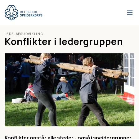
Gå
til
hovedindhold
LEDELSESUDVIKLING
Konflikter i ledergruppen
Konflikter opstår alle steder - også i spejdergrupper.