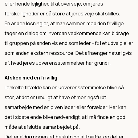
eller hende lejlighed til at overveje, om jeres
forskelligheder er så store at jeres veje skal skilles.
En anden løsning er, at man sammen med den frivillige
tager en dialog om, hvordan vedkommende kan bidrage
til gruppen på anden vis end som leder - fx i et udvalg eller
som anden ekstern ressource. Det afhænger naturligvis
af, hvad jeres uoverensstemmelser har grund i.
Afsked med en frivillig
I enkelte tilfælde kan en uoverensstemmelse blive så
stor, at det er umuligt at have et meningsfuldt
samarbejde med en given leder eller forælder. Her kan
det i sidste ende blive nødvendigt, at I må finde en god
måde at afslutte samarbejdet på.
Det er aldrig nogen let beslutning at træffe, og det er