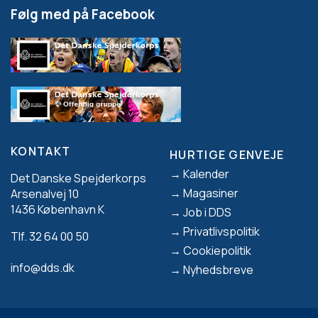
Følg med på Facebook
KONTAKT
HURTIGE GENVEJE
Footer
Kalender
Det Danske Spejderkorps
Magasiner
Arsenalvej 10
1436 København K
Job i DDS
Privatlivspolitik
Tlf. 32 64 00 50
Cookiepolitik
info@dds.dk
Nyhedsbreve