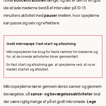
holde
koncentrationen
længe, og det er derfor en god
ide at lade møderne bestå af intervaller på 10-15
minutters aktivitet med
pauser
imellem, hvor spejderne
kan passe sig selv og reflektere.
Godt mikrospejd: Fast start og afslutning
Mikrospejderen har brug for faste rammer for møderne og
for, at de lovede aktiviteter bliver gennemført.
En fast start og afslutning gør, at spejderne ved, at nu er
mødet startet og afsluttet.
Mikrospejderne lærer gennem deres sanser og gennem
bevægelse, så
sanse- og bevægelsesaktiviteter
skal
der være rigtig mange af på et godt mikromøde.
Lege