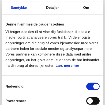
Samtykke
Detaljer
Om
Denne hjemmeside bruger cookies
Foto
Mads Danquah
Vi bruger cookies til at vise dig funktioner, til sociale
13 tips til attraktive aktiviteter:
medier og til at analysere vores trafik. Vi deler også
oplysninger om din brug af vores hjemmeside med vores
Fysiske aktiviteter og bevægelse (løbe, klatre,
partnere inden for sociale medier og analysepartnere.
hoppe, springe osv.)
Vores partnere kan kombinere disse data med andre
Sanseaktiviteter
oplysninger, du har givet dem, eller som de har indsamlet
fra din brug af deres tjenester.
Læs mere her
Aktiviteter med regler
Korte aktivitetsperioder (max 10-15 min)
Samtykkevalg
Fantasileg og fantasirammer
Nødvendig
Konkrete opgaver (fast og håndgribelig)
Simpel refleksion med rigtig meget voksenstøtte
Præferencer