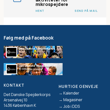
mikrospejdere
HENT
SEND PÅ MAIL
Følg med på Facebook
KONTAKT
HURTIGE GENVEJE
Footer
Kalender
Det Danske Spejderkorps
Magasiner
Arsenalvej 10
1436 København K
Job i DDS