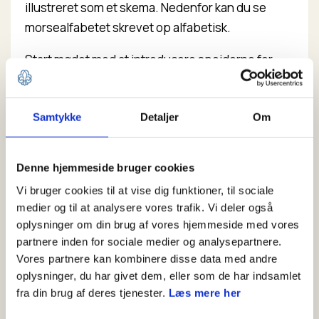
illustreret som et skema. Nedenfor kan du se
morsealfabetet skrevet op alfabetisk.
Start mødet med at introducere spejderne for
morse-nøglen og morse-alfabetet, hvor I taler
om, hvordan man læser og bruger dem.
Samtykke
Detaljer
Om
Del spejderne ud i deres patruljer eller i hold, hvor
de får udleveret en kode skrevet i morse.
Denne hjemmeside bruger cookies
Spejderne skal nu samarbejde om, at løse koden.
Vi bruger cookies til at vise dig funktioner, til sociale
Når spejderne har løst koden, så skal den
medier og til at analysere vores trafik. Vi deler også
godkendes af en leder.
oplysninger om din brug af vores hjemmeside med vores
partnere inden for sociale medier og analysepartnere.
Sådan løser du koder
Vores partnere kan kombinere disse data med andre
oplysninger, du har givet dem, eller som de har indsamlet
I spejdernes lommebøger (Fra mini og op) findes
fra din brug af deres tjenester.
Læs mere her
der både morse-alfabetet og morse-nøglen, som