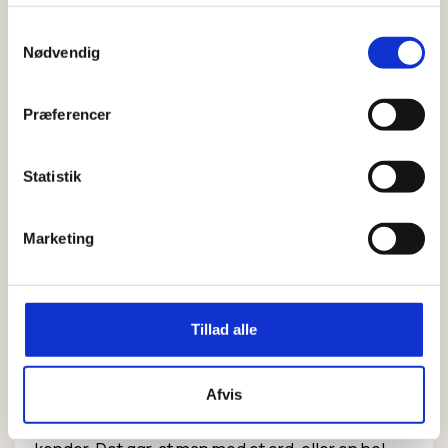
kan bruges til at lave og løse morsekoder.
Samtykkevalg
Nødvendig
I morse-koden har alle bogstaver og tal sin egen
kode, som er lavet af prikker (·) og streger (-).
Når du skal skrive et nyt bogstav, skal du lave en
Præferencer
skråstreg (/), og når du skal til at starte et nyt ord,
skal du lave to skråstreger (//).
Statistik
Eksempel på en morse-kode
Marketing
····/·/·---//···/·--·/·/·---/-··/·/·-·
I koden står der: Hej spejder
Tillad alle
Sådan laver du koder
I morse-alfabetet er alle morsekoderne sat op
Afvis
efter, hvordan de skrives efter det alfabet vi