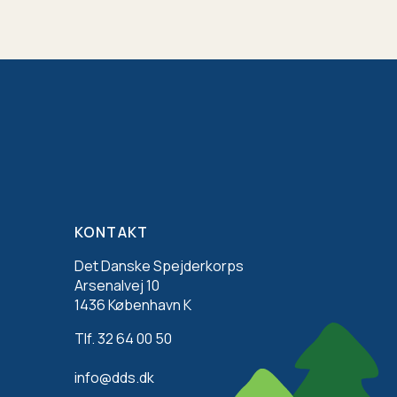
KONTAKT
Det Danske Spejderkorps
Arsenalvej 10
1436 København K
Tlf. 32 64 00 50
info@dds.dk