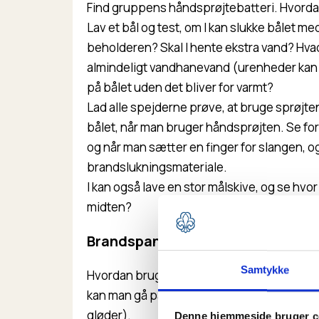
Find gruppens håndsprøjtebatteri. Hvordan
Lav et bål og test, om I kan slukke bålet me
beholderen? Skal I hente ekstra vand? Hvad
almindeligt vandhanevand (urenheder kan
på bålet uden det bliver for varmt?
Lad alle spejderne prøve, at bruge sprøjte
bålet, når man bruger håndsprøjten. Se fors
og når man sætter en finger for slangen, og
brandslukningsmateriale.
I kan også lave en stor målskive, og se hvor
midten?
Brandspand
Samtykke
Hvordan bruger man brandspanden? Tænd 
kan man gå på ilden. Hvad skal man passe
gløder).
Denne hjemmeside bruger c