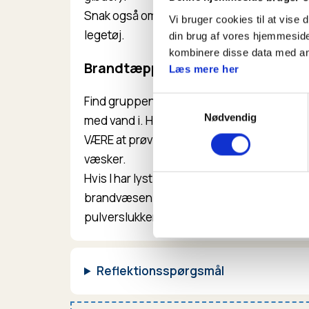
Snak også om, at brandspanden altid skal væ
Vi bruger cookies til at vise 
legetøj.
din brug af vores hjemmeside
kombinere disse data med andr
Brandtæppe
Læs mere her
Find gruppens brandtæppe. Hvordan bruge
Samtykkevalg
Nødvendig
med vand i. Hvis ikke I har en leder der er u
VÆRE at prøve det rigtigt, da det hurtigt
væsker.
Hvis I har lyst til at prøve tæppet rigtigt, s
brandvæsen om at de arrangerer et møde fo
pulverslukkere i praksis.
Reflektionsspørgsmål