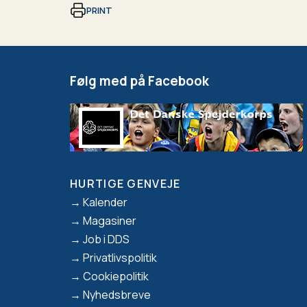
PRINT
Følg med på Facebook
HURTIGE GENVEJE
Footer
Kalender
Magasiner
Job i DDS
Privatlivspolitik
Cookiepolitik
Nyhedsbreve