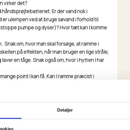
 virker det?
d håndsprøjtebatteriet. Er der vand nok i
 er ulempen ved at bruge søvand i forhold til
 stoppe pumpe og dyser)? Hvor tæt kan I komme
n. Snak om, hvor man skal forsøge, at ramme i
kellen på effekten, når man bruger en lige stråle,
 laver en tåge. Snak også om, hvor i hytten I har
 mange point I kan få. Kan I ramme præcist i
Detaljer
et bål og sluk det med brandspanden. Hvor tæt
 på, når man bruger brandspanden (vanddamp,
ookies