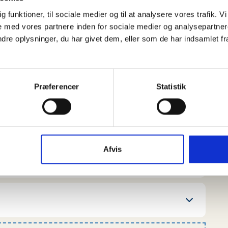
re der, når man laver bål, og at den ikke er
dig funktioner, til sociale medier og til at analysere vores trafik.
 med vores partnere inden for sociale medier og analysepartner
e oplysninger, du har givet dem, eller som de har indsamlet fra 
r man det? Demonstrer sikker brug på en gryde
Præferencer
Statistik
ddannet i håndtering af gryder med ild i, så LAD
 kan gå galt, at antænde/genantænde brandbare
å prøv om I kan lave en aftale med det lokale
r jer, hvor I kan prøve brandtæppe og
Afvis