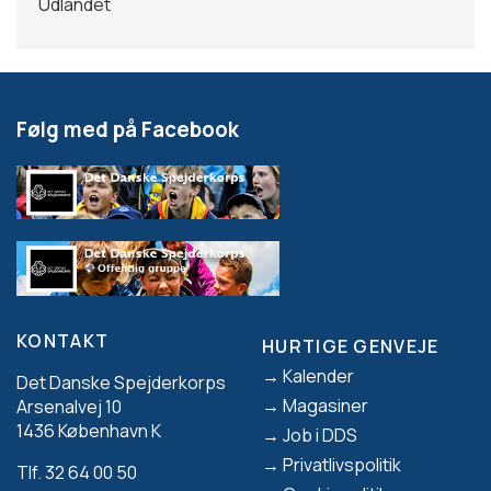
Udlandet
Følg med på Facebook
KONTAKT
HURTIGE GENVEJE
Footer
Kalender
Det Danske Spejderkorps
Magasiner
Arsenalvej 10
1436 København K
Job i DDS
Privatlivspolitik
Tlf. 32 64 00 50