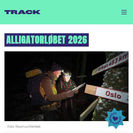
Gå
til
hovedindhold
ALLIGATORLØBET 2026
Foto
Rasmus Rahbek