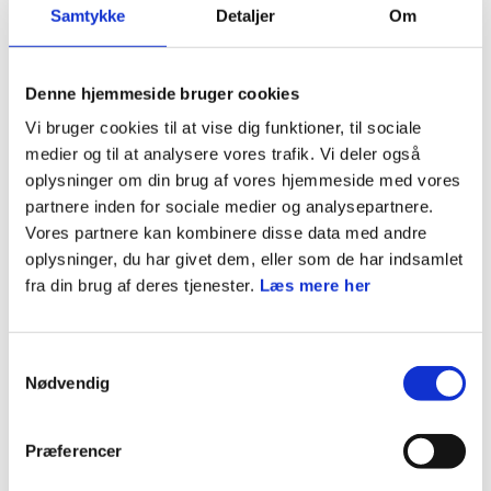
Samtykke
Detaljer
Om
weekenden 31. januar til 1. februar 2026.
Se mere på
www.alligator.dk
Denne hjemmeside bruger cookies
Vi bruger cookies til at vise dig funktioner, til sociale
medier og til at analysere vores trafik. Vi deler også
oplysninger om din brug af vores hjemmeside med vores
partnere inden for sociale medier og analysepartnere.
Gå til TRACK forsiden
Vores partnere kan kombinere disse data med andre
oplysninger, du har givet dem, eller som de har indsamlet
fra din brug af deres tjenester.
Læs mere her
Information
Samtykkevalg
Arrangementstype
Nødvendig
Adventurespejd (liga)
Målgruppe
Præferencer
Track