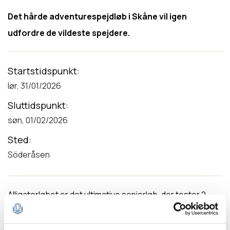
Det hårde adventurespejdløb i Skåne vil igen
udfordre de vildeste spejdere.
Startstidspunkt
lør, 31/01/2026
Sluttidspunkt
søn, 01/02/2026
Sted
Söderåsen
Alligatorløbet er det ultimative seniorløb, der tester 2
mands sjakkets udholdenhed og samarbejde under
vinterforhold i et barsk terræn. Løbet finder sted i