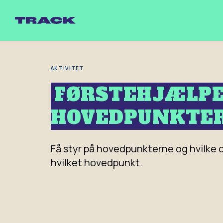
Gå
til
hovedindhold
AKTIVITET
FØRSTEHJÆLPE
HOVEDPUNKTE
Få styr på hovedpunkterne og hvilke o
hvilket hovedpunkt.