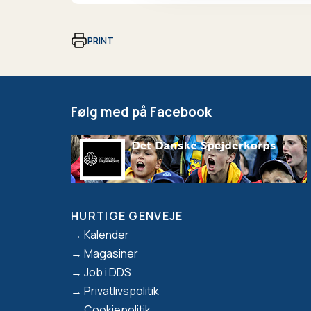
PRINT
Følg med på Facebook
HURTIGE GENVEJE
Footer
Kalender
Magasiner
Job i DDS
Privatlivspolitik
Cookiepolitik