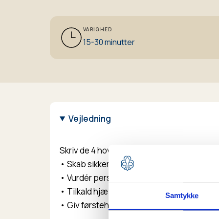
VARIGHED
15-30 minutter
Vejledning
Skriv de 4 hovedpunkter op på hver deres 
• Skab sikkerhed
• Vurdér personen
• Tilkald hjælp
Samtykke
• Giv førstehjælp