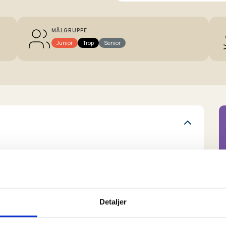
MÅLGRUPPE
Junior
Trop
Senior
stykke papir:
Detaljer