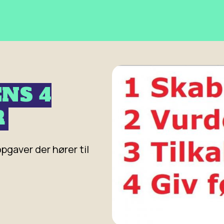
NS 4
R
pgaver der hører til