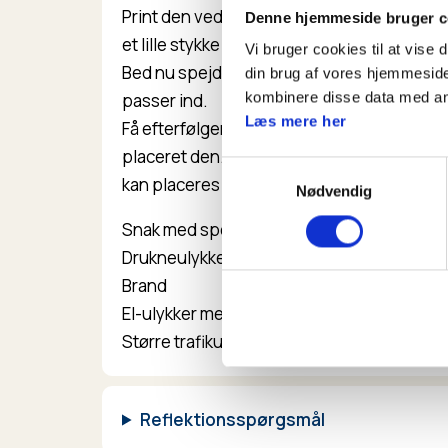
Print den vedhæftede side med mulige handl
Denne hjemmeside bruger c
et lille stykke papir.
Vi bruger cookies til at vise 
Bed nu spejderne om at placere de enkelt
din brug af vores hjemmeside
passer ind.
kombinere disse data med andr
Læs mere her
Få efterfølgende en snak om, hvorfor spejd
placeret den. Er I enige om placeringen? H
Samtykkevalg
kan placeres forskelligt afhængig af, hvilk
Nødvendig
Snak med spejderne om, at i nogle situatio
Drukneulykker
Brand
El-ulykker med højspændingsledninger
Større trafikulykker
Reflektionsspørgsmål