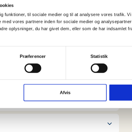
inger, og klip siden op, så hver handling står på
ookies
dig funktioner, til sociale medier og til at analysere vores trafik.
e handlinger på det hovedpunkt, hvor de mener det
 med vores partnere inden for sociale medier og analysepartner
e oplysninger, du har givet dem, eller som de har indsamlet fra 
erne mener handlingen hører til, hvor de har
vorfor/hvorfor ikke? Er der nogen handlinger, der
en ulykke der er tale om?
Præferencer
Statistik
ner kan man ikke selv kan skabe sikkerhed:
Afvis