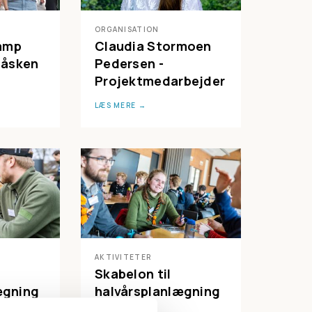
ORGANISATION
Camp
Claudia Stormoen
påsken
Pedersen -
Projektmedarbejder
LÆS MERE
AKTIVITETER
Skabelon til
ægning
halvårsplanlægning