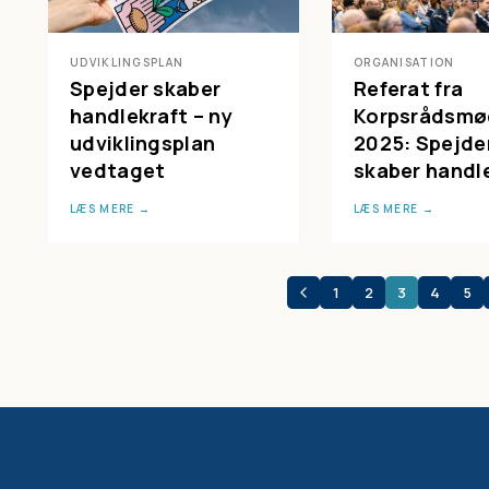
UDVIKLINGSPLAN
ORGANISATION
Spejder skaber
Referat fra
handlekraft – ny
Korpsrådsmø
udviklingsplan
2025: Spejde
vedtaget
skaber handl
LÆS MERE
LÆS MERE
1
2
3
4
5
SIDEINDDELING