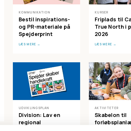
KOMMUNIKATION
KURSER
Bestil inspirations-
Friplads til 
og PR-materiale på
True North i 
Spejderprint
2026
LÆS MERE
LÆS MERE
UDVIKLINGSPLAN
AKTIVITETER
Division: Lav en
Skabelon til
regional
forløbsplanl
udviklingsplan