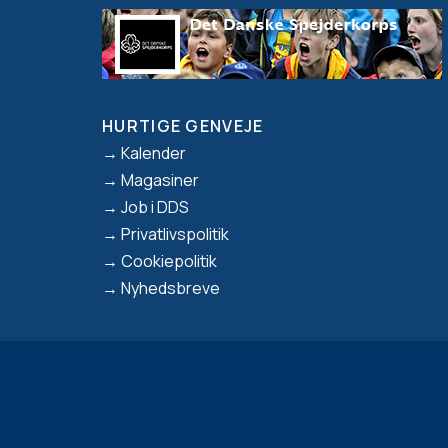
HURTIGE GENVEJE
Footer
Kalender
Magasiner
Job i DDS
Privatlivspolitik
Cookiepolitik
Nyhedsbreve