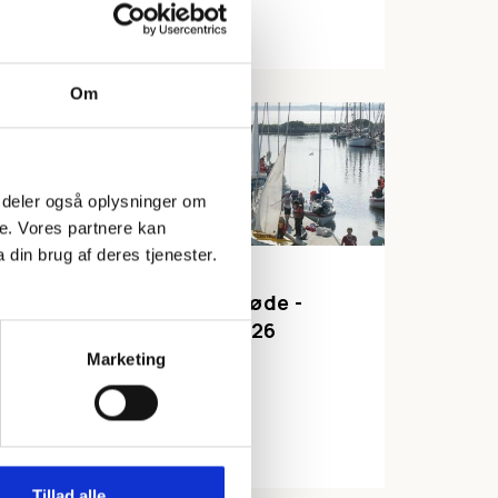
LÆS MERE
Om
 Vi deler også oplysninger om
e. Vores partnere kan
din brug af deres tjenester.
SØSPEJDER
Søledermøde -
r at
Januar 2026
Marketing
LÆS MERE
sation
e?
Tillad alle