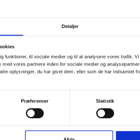
LÆS MERE
LÆS MERE
Detaljer
ookies
dig funktioner, til sociale medier og til at analysere vores trafik.
 med vores partnere inden for sociale medier og analysepartner
e oplysninger, du har givet dem, eller som de har indsamlet fra 
SPEJDERDAG
ORGANISATION
Tjekliste til før,
Vi mangler
under og efter
gavegivere fo
Spejderdag
opnå
Præferencer
Statistik
momskompen
LÆS MERE
– vil du hjælp
LÆS MERE
Afvis