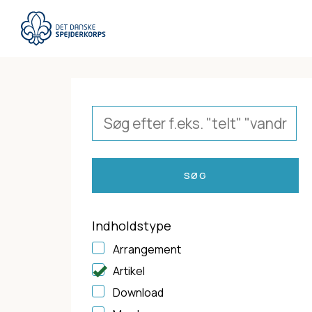
Gå
til
hovedindhold
Indholdstype
Arrangement
Artikel
Download