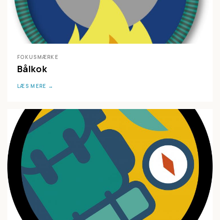
FOKUSMÆRKE
Bålkok
LÆS MERE