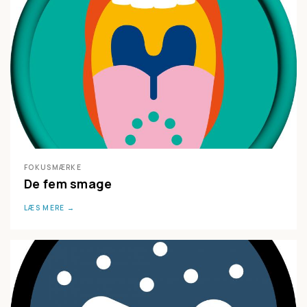
FOKUSMÆRKE
De fem smage
LÆS MERE