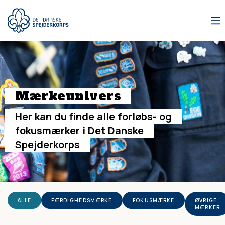
Gå
til
hovedindhold
Mærkeunivers
Her
kan
du
finde
alle
forløbs-
og
fokusmærker
i
Det
Danske
Spejderkorps
ALLE
FÆRDIGHEDSMÆRKE
FOKUSMÆRKE
ØVRIGE
MÆRKER