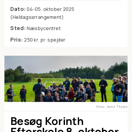
Dato:
04-05. oktober 2025
(Heldagsarrangement)
Sted:
Næsbycentret
Pris:
250 kr. pr. spejder
Foto
Jens Thybo
Besøg Korinth
Efterskole 8. oktober