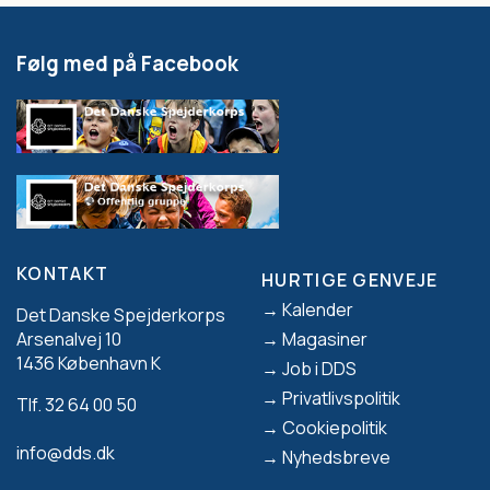
Følg med på Facebook
KONTAKT
HURTIGE GENVEJE
Footer
Kalender
Det Danske Spejderkorps
Magasiner
Arsenalvej 10
1436 København K
Job i DDS
Privatlivspolitik
Tlf. 32 64 00 50
Cookiepolitik
info@dds.dk
Nyhedsbreve