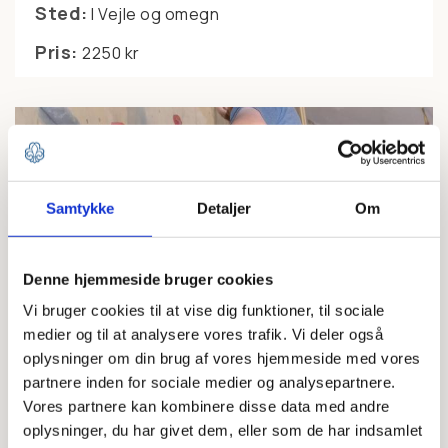
Sted:
I Vejle og omegn
Pris:
2250 kr
Samtykke
Detaljer
Om
Denne hjemmeside bruger cookies
Fokuskurser
Vægklatring –
Vi bruger cookies til at vise dig funktioner, til sociale
medier og til at analysere vores trafik. Vi deler også
Instruktør 1-
oplysninger om din brug af vores hjemmeside med vores
uddannelse
partnere inden for sociale medier og analysepartnere.
Vores partnere kan kombinere disse data med andre
oplysninger, du har givet dem, eller som de har indsamlet
Skal dine spejdere udfordres med