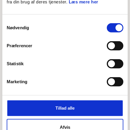
fra din brug af deres tjenester.
Læs mere her
toprebsklatring? Så er denne
instruktøruddannelse noget for dig!
Samtykkevalg
Nødvendig
Dato:
25. oktober 2025 - 08. november 2025
Præferencer
(Heldagsarrangement)
Sted:
Næstved - nærmere lokation tilgår
Statistik
Pris:
2.300 kr.
Marketing
Tillad alle
Afvis