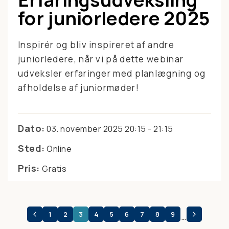
for juniorledere 2025
Inspirér og bliv inspireret af andre
juniorledere, når vi på dette webinar
udveksler erfaringer med planlægning og
afholdelse af juniormøder!
Dato:
03. november 2025 20:15 - 21:15
Sted:
Online
Pris:
Gratis
1
2
3
4
5
6
7
8
9
…
SIDEINDDELING