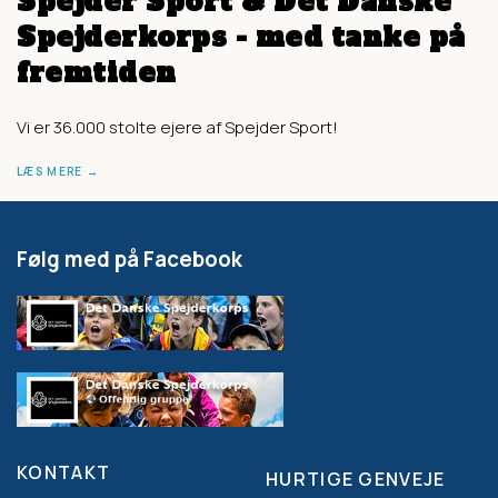
Spejder Sport & Det Danske
Spejderkorps - med tanke på
fremtiden
Vi er 36.000 stolte ejere af Spejder Sport!
LÆS MERE
Følg med på Facebook
KONTAKT
HURTIGE GENVEJE