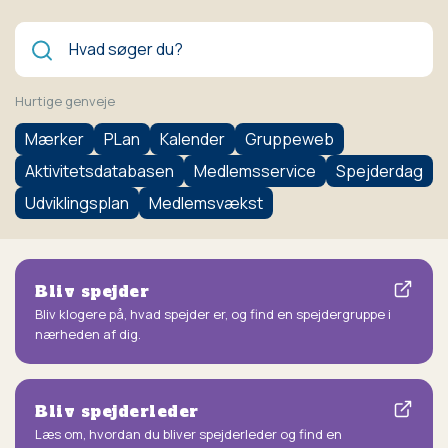
Søg
Hurtige genveje
Mærker
PLan
Kalender
Gruppeweb
Aktivitetsdatabasen
Medlemsservice
Spejderdag
Udviklingsplan
Medlemsvækst
Bliv spejder
Bliv klogere på, hvad spejder er, og find en spejdergruppe i
nærheden af dig.
Bliv spejderleder
Læs om, hvordan du bliver spejderleder og find en