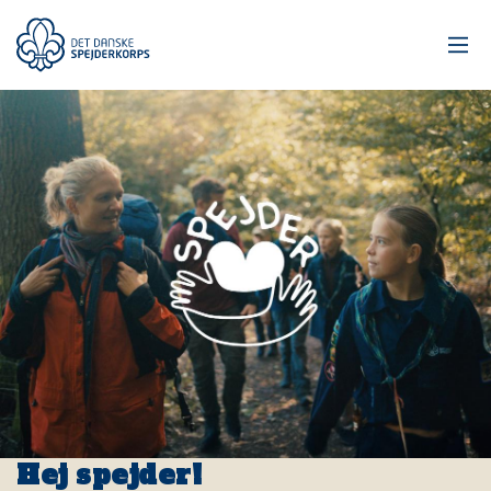
Gå
til
hovedindhold
Hej spejder!