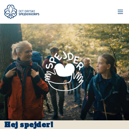
Gå
til
hovedindhold
Hej spejder!