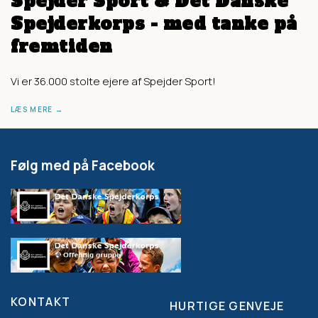
Spejder Sport & Det Danske
Spejderkorps - med tanke på
fremtiden
Vi er 36.000 stolte ejere af Spejder Sport!
LÆS MERE
Følg med på Facebook
KONTAKT
HURTIGE GENVEJE