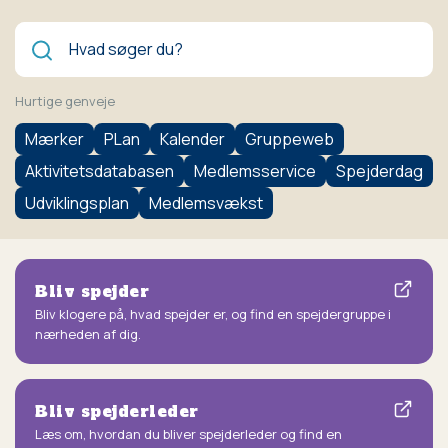
Søg
Hurtige genveje
Mærker
PLan
Kalender
Gruppeweb
Aktivitetsdatabasen
Medlemsservice
Spejderdag
Udviklingsplan
Medlemsvækst
Bliv spejder
Bliv klogere på, hvad spejder er, og find en spejdergruppe i
nærheden af dig.
Bliv spejderleder
Læs om, hvordan du bliver spejderleder og find en