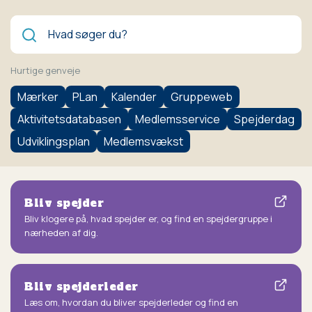
Søg
Hurtige genveje
Mærker
PLan
Kalender
Gruppeweb
Aktivitetsdatabasen
Medlemsservice
Spejderdag
Udviklingsplan
Medlemsvækst
Bliv spejder
Bliv klogere på, hvad spejder er, og find en spejdergruppe i
nærheden af dig.
Bliv spejderleder
Læs om, hvordan du bliver spejderleder og find en