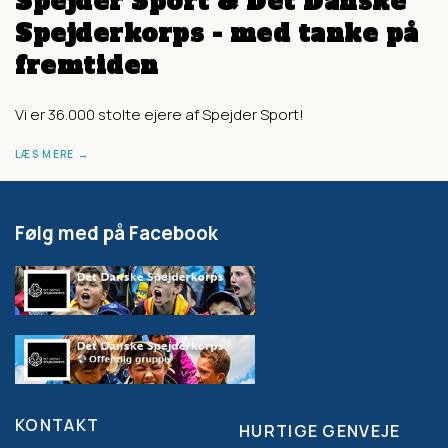
Spejder Sport & Det Danske
Spejderkorps - med tanke på
fremtiden
Vi er 36.000 stolte ejere af Spejder Sport!
LÆS MERE
Følg med på Facebook
KONTAKT
HURTIGE GENVEJE