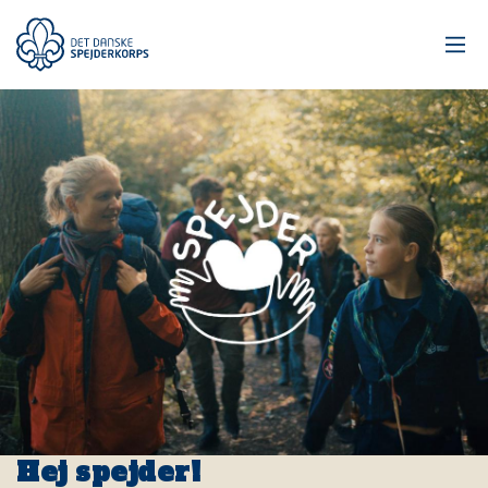
Gå
til
hovedindhold
Hej spejder!